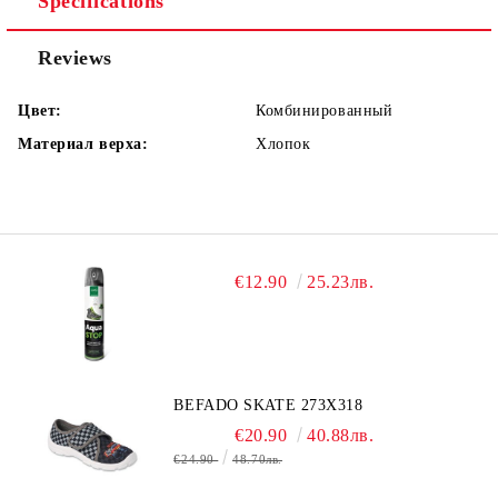
Specifications
Reviews
Цвет:
Комбинированный
Материал верха:
Хлопок
€12.90
25.23лв.
BEFADO SKATE 273X318
€20.90
40.88лв.
€24.90
48.70лв.