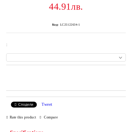
44.91лв.
Код:
LC25122634-1
:
Add to wishlist
Tweet
Сподели
Rate this product
Compare