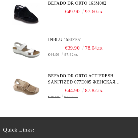
BEFADO DR ORTO 163M002
€49.90
97.60лв.
INBLU 158D107
€39.90
78.04лв.
€44.90
87.82лв.
BEFADO DR ORTO ACTIFRESH
SANITIZED 077D005 ЖЕНСКАЯ
ОБУВЬ
€44.90
87.82лв.
€49.90
97.60лв.
Quick Links: