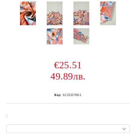
€25.51
49.89лв.
Код:
LC2555708-1
: