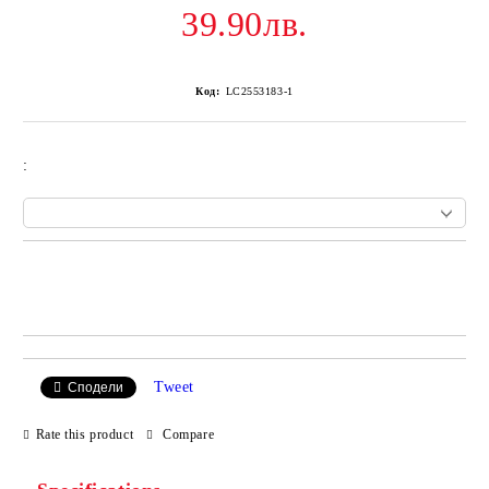
39.90лв.
Код:
LC2553183-1
:
Add to wishlist
Tweet
Сподели
Rate this product
Compare