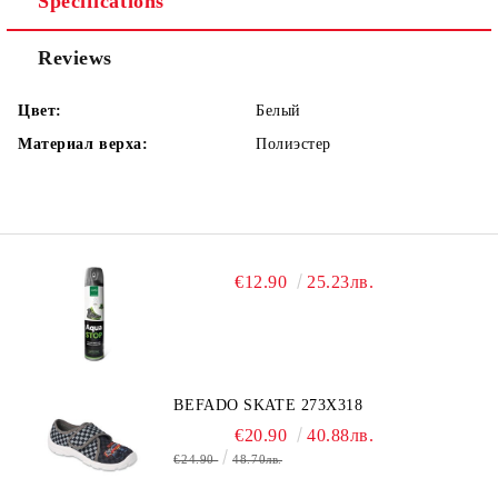
Specifications
Reviews
Цвет:
Белый
Материал верха:
Полиэстер
€12.90
25.23лв.
BEFADO SKATE 273X318
€20.90
40.88лв.
€24.90
48.70лв.