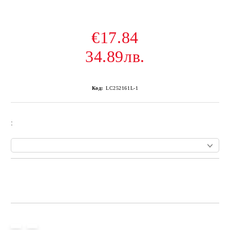
€17.84
34.89лв.
Код:
LC252161L-1
:
Add to wishlist