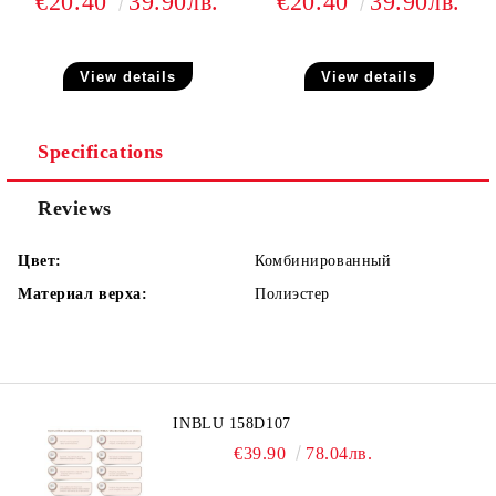
€20.40
39.90лв.
€20.40
39.90лв.
View details
View details
Specifications
Reviews
Цвет:
Комбинированный
Материал верха:
Полиэстер
INBLU 158D107
€39.90
78.04лв.