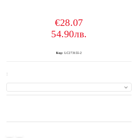
€28.07
54.90лв.
Код:
LC273155-2
:
Add to wishlist