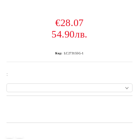
€28.07
54.90лв.
Код:
LC273155G-1
:
Add to wishlist