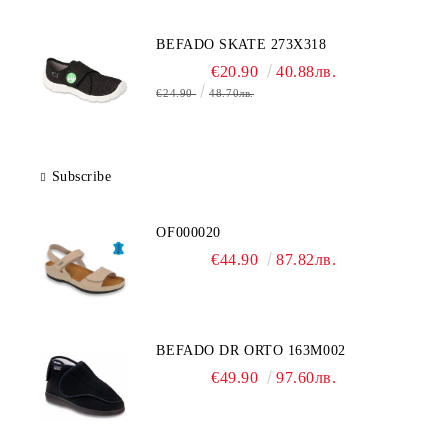
BEFADO SKATE 273X318
€20.90
40.88лв.
€24.90
48.70лв.
Subscribe
OF000020
€44.90
87.82лв.
BEFADO DR ORTO 163M002
€49.90
97.60лв.