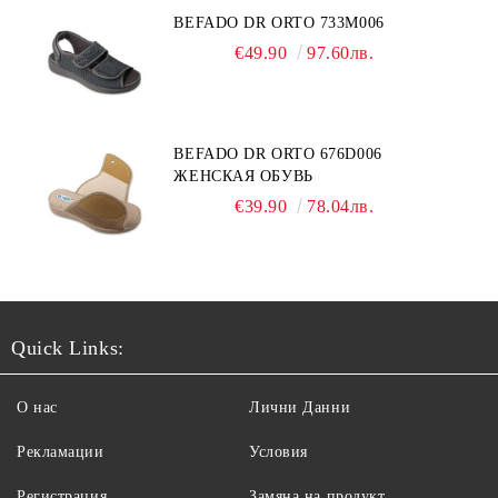
BEFADO DR ORTO 733M006
€49.90
97.60лв.
BEFADO DR ORTO 676D006
ЖЕНСКАЯ ОБУВЬ
€39.90
78.04лв.
Quick Links:
О нас
Лични Данни
Рекламации
Условия
Регистрация
Замяна на продукт