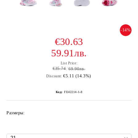
-14%
€30.63
59.91лв.
List Price:
€35.74
69.90лв.
€5.11 (14.3%)
Discount:
Код:
FE42214-1-8
Размеры: