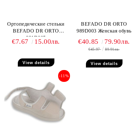
Ортопедические стельки
BEFADO DR ORTO
BEFADO DR ORTO
989D003 Женская обувь
891D005
€7.67
15.00лв.
€40.85
79.90лв.
€45.97
89.91лв.
View details
View details
-11%