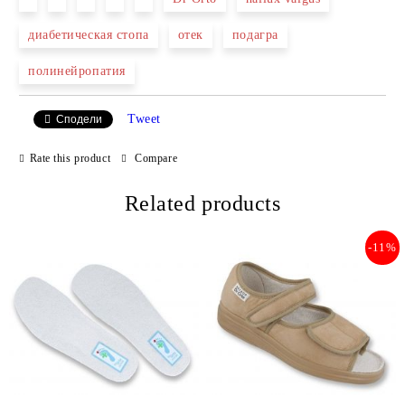
диабетическая стопа
отек
подагра
We will contact you to finalize the order
полинейропатия
Tweet
Сподели
Rate this product
Compare
Related products
-11%