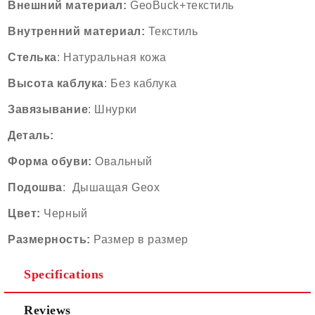
Внешний
материал
:
GeoBuck+текстиль
Внутренний
материал
:
Текстиль
Стелька
:
Натуральная кожа
Высота
каблука
: Без каблука
Завязывание
: Шнурки
Деталь:
Форма
обуви
:
Oвальный
Подошва
: Дышащая Geox
Цвет:
Черн
ый
Размерность:
Размер в размер
Specifications
Reviews