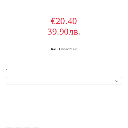
€20.40
39.90лв.
Код:
LC2553761-2
:
Add to wishlist