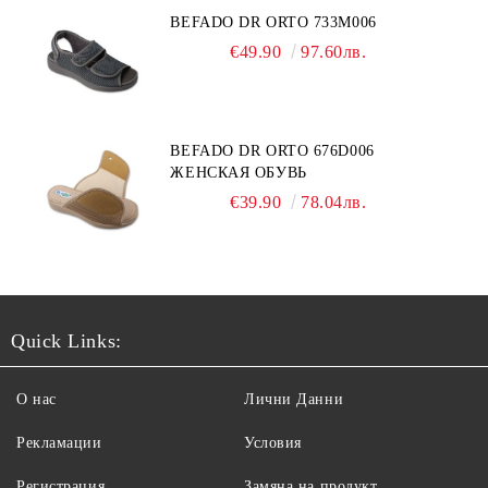
BEFADO DR ORTO 733M006
€49.90
97.60лв.
BEFADO DR ORTO 676D006
ЖЕНСКАЯ ОБУВЬ
€39.90
78.04лв.
Quick Links:
О нас
Лични Данни
Рекламации
Условия
Регистрация
Замяна на продукт