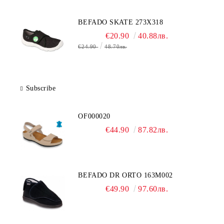
BEFADO SKATE 273X318
€20.90
40.88лв.
€24.90
48.70лв.
Subscribe
OF000020
€44.90
87.82лв.
BEFADO DR ORTO 163M002
€49.90
97.60лв.