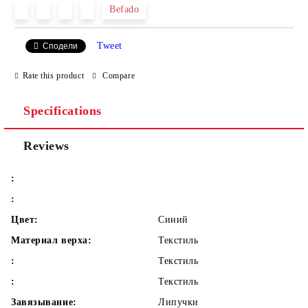
Befado
Tweet
Сподели
We will contact you to finalize the order
Rate this product
Compare
Specifications
Reviews
:
:
Цвет:
Синий
Материал верха:
Текстиль
:
Текстиль
:
Текстиль
Завязывание:
Липучки