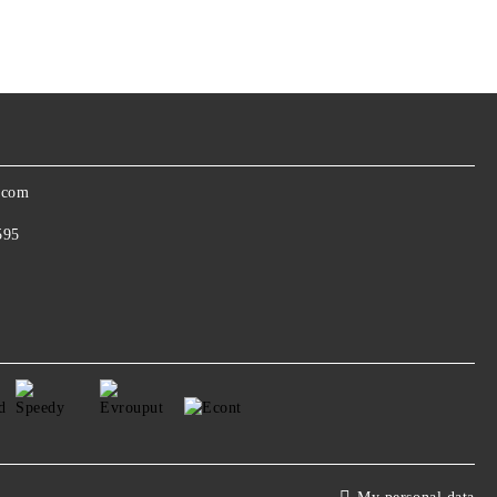
.com
595