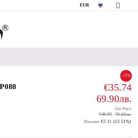
EUR
-13%
€35.74
P088
69.90лв.
List Price:
€40.85
79.90лв.
€5.11 (12.51%)
Discount: