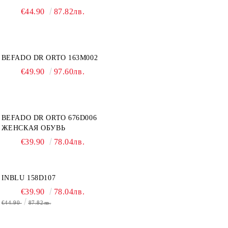
€44.90
87.82лв.
BEFADO DR ORTO 163M002
€49.90
97.60лв.
BEFADO DR ORTO 676D006
ЖЕНСКАЯ ОБУВЬ
€39.90
78.04лв.
INBLU 158D107
€39.90
78.04лв.
€44.90
87.82лв.