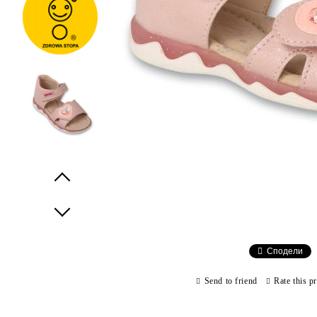
Prev
Next
Сподели
Send to friend
Rate this p