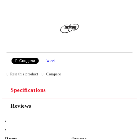
Add to wishlist
Tweet
Сподели
Rate this product
Compare
Specifications
Reviews
:
: