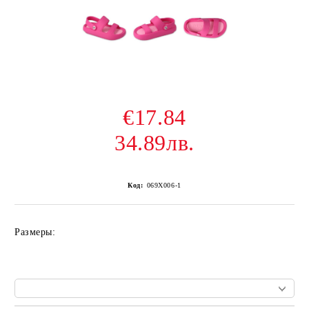
€17.84
34.89лв.
Код:
069X006-1
Размеры: