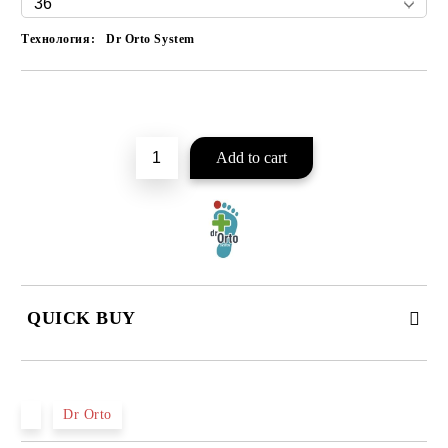
Технология:
Dr Orto System
Add to wishlist
QUICK BUY
JUST 2 FIELDS TO FILL IN
Dr Orto