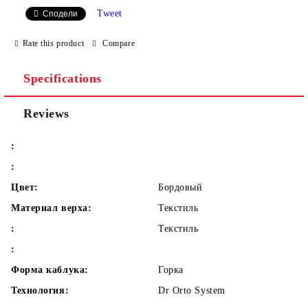
Tweet
Сподели
We will contact you to finalize the order
Rate this product
Compare
Specifications
Reviews
:
:
Цвет:
Бордовый
Материал верха:
Текстиль
:
Текстиль
:
Форма каблука:
Горка
Технология:
Dr Orto System