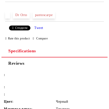
JUST 2 FIELDS TO FILL IN
Dr Orto
pantoscarpe
Tweet
Сподели
We will contact you to finalize the order
Rate this product
Compare
Specifications
Reviews
:
:
:
Цвет:
Черный
Материал верха:
Текстиль