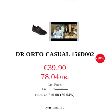
DR ORTO CASUAL 156D002
-20%
€39.90
78.04лв.
List Price:
€49.90
97.60лв.
€10.00 (20.04%)
Discount:
Код:
156D116-7