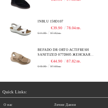
INBLU 158D107
€39.90
78.04лв.
€44.90
87.82лв.
BEFADO DR ORTO ACTIFRESH
SANITIZED 077D005 ЖЕНСКАЯ
ОБУВЬ
€44.90
87.82лв.
€49.90
97.60лв.
Quick Links:
О нас
Лични Данни