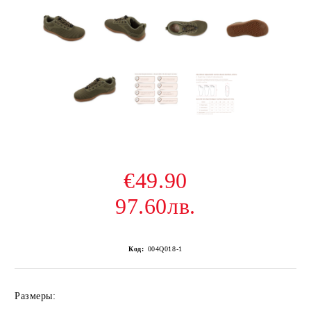
€49.90
97.60лв.
Код:
004Q018-1
Размеры: