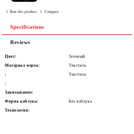
Rate this product
Compare
Specifications
We will contact you to finalize the order
Reviews
Цвет:
Зеленый
Материал верха:
Текстиль
:
Текстиль
:
Завязывание:
Форма каблука:
Без каблука
Технология: