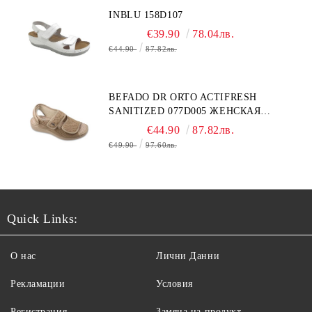
INBLU 158D107
€39.90
78.04лв.
€44.90
87.82лв.
BEFADO DR ORTO ACTIFRESH
SANITIZED 077D005 ЖЕНСКАЯ
ОБУВЬ
€44.90
87.82лв.
€49.90
97.60лв.
Quick Links:
О нас
Лични Данни
Рекламации
Условия
Регистрация
Замяна на продукт