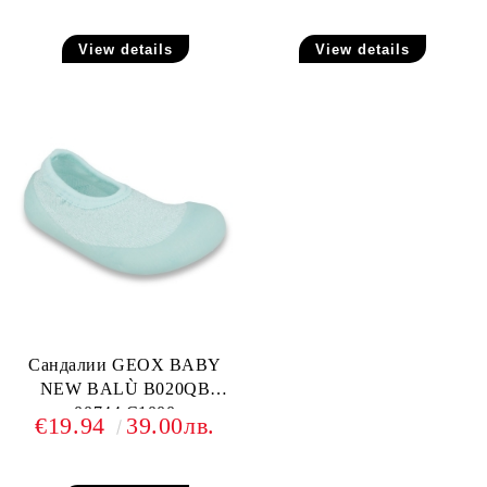
View details
View details
Сандалии GEOX BABY
NEW BALÙ B020QB
00744 C1000
€19.94
39.00лв.