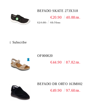
BEFADO SKATE 273X318
€20.90
40.88лв.
€24.90
48.70лв.
Subscribe
OF000020
€44.90
87.82лв.
BEFADO DR ORTO 163M002
€49.90
97.60лв.