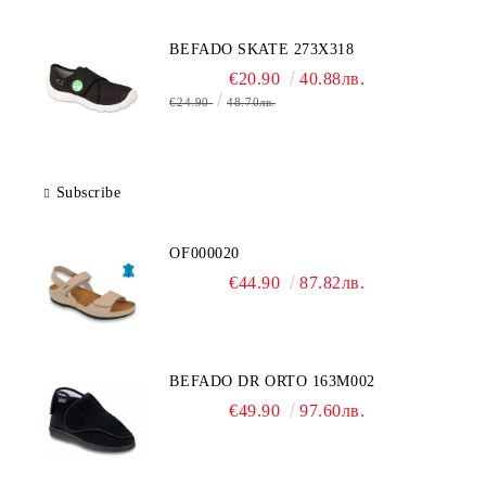
BEFADO SKATE 273X318
€20.90
40.88лв.
€24.90
48.70лв.
Subscribe
OF000020
€44.90
87.82лв.
BEFADO DR ORTO 163M002
€49.90
97.60лв.