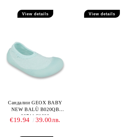
View details
View details
Сандалии GEOX BABY
NEW BALÙ B020QB
00744 C1000
€19.94
39.00лв.