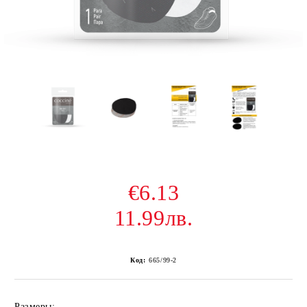
€6.13
11.99лв.
Код:
665/99-2
Размеры: