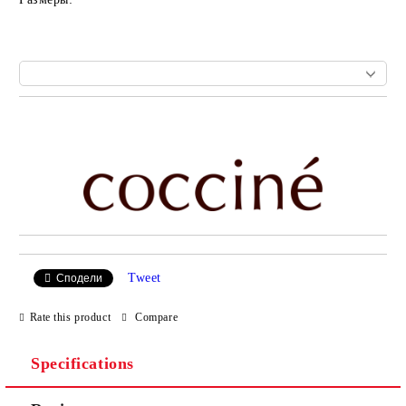
Add to wishlist
Tweet
Сподели
Rate this product
Compare
Specifications