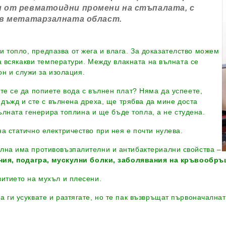
и от ревматоидни промени на стъпалата, с
я в метатарзалната област.
 топло, предпазва от жега и влага. За доказателство можем
а всякакви температури. Между влакната на вълната се
он и служи за изолация.
те се да попиете вода с вълнен плат? Няма да успеете,
 дъжд и сте с вълнена дреха, ще трябва да мине доста
ълната генерира топлина и ще бъде топла, а не студена.
а статично електричество при нея е почти нулева.
ълна има противовъзпалителни и антибактериални свойства –
ния, подагра, мускулни болки, заболявания на кръвообръ
витието на мухъл и плесени.
а ги усуквате и разтягате, но те пак възвръщат първоначална