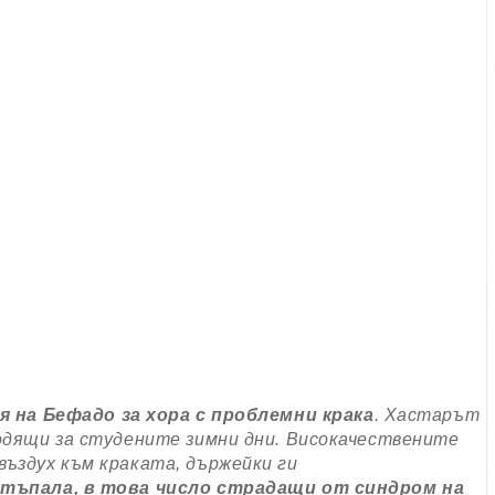
 на Бефадо за хора с проблемни крака
. Хастарът
одящи за студените зимни дни. Високачествените
ъздух към краката, държейки ги
стъпала, в това число страдащи от синдром на