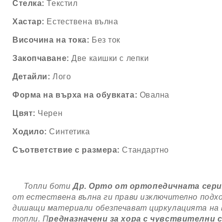
Стелка:
Текстил
Хастар:
Естествена вълна
Височина на тока:
Без ток
Закопчаване:
Две каишки с лепки
Детайли:
Лого
Форма на върха на обувката:
Овална
Цвят:
Черен
Ходило:
Синтетика
Съответствие с размера:
Стандартно
Топли боти
Др. Орто от ортопедичната серия
от естествена вълна ги прави изключително подх
дишащи материали обезпечават циркулацията на в
топли.
П
редназначени за хора с чувствителни 