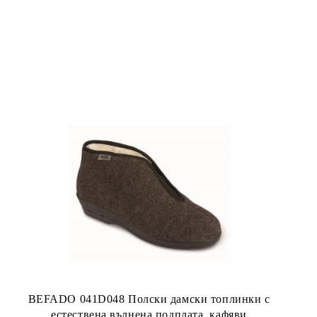
BEFADO 041D048 Полски дамски топлинки с
естествена вълнена подплата, кафяви