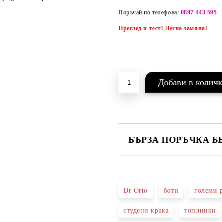
Поръчай по телефона:
0897 443 595
Преглед и тест! Лесна замяна!
БЪРЗА ПОРЪЧКА Б
САМО ПОПЪЛНЕТЕ 2 ПОЛЕТА
Dr Orto
боти
големи 
Ние ще се свържем с вас в рамки
студени крака
топлинки