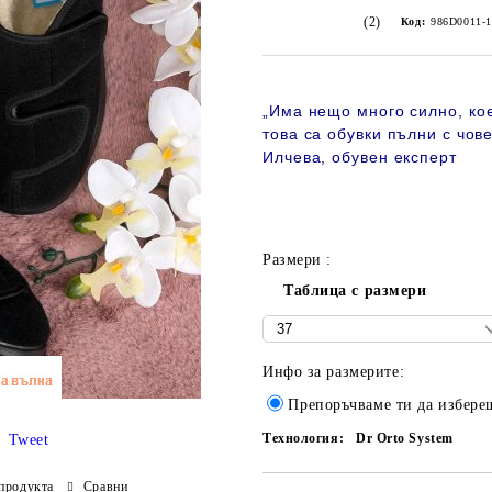
(2)
Код:
986D0011-1
„
Има нещо много силно, кое
това са обувки пълни с чов
Илчева, обувен експерт
Размери :
Таблица с размери
Инфо за размерите:
Препоръчваме ти да избере
Технология:
Dr Orto System
Tweet
продукта
Сравни