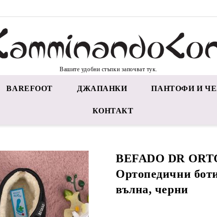
Вашите удобни стъпки започват тук.
BAREFOOT
ДЖАПАНКИ
ПАНТОФИ И ЧЕ
КОНТАКТ
BEFADO DR ORTO
Ортопедични боти
вълна, черни