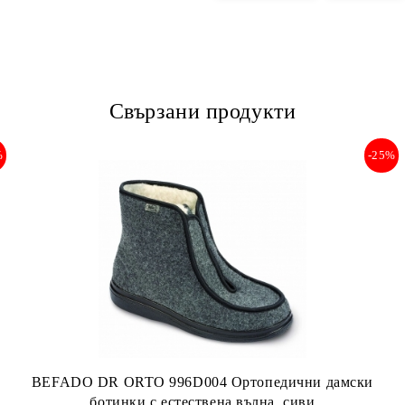
Свързани продукти
%
-25%
BEFADO DR ORTO 996D004 Ортопедични дамски
ботинки с естествена вълна, сиви