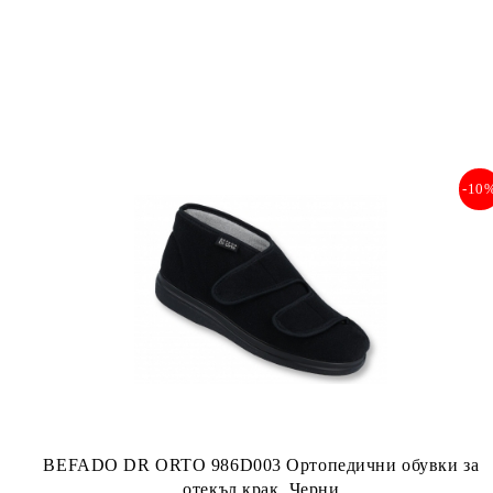
-10
BEFADO DR ORTO 986D003 Ортопедични обувки за
отекъл крак, Черни