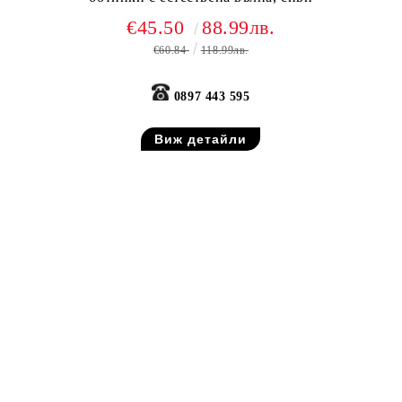
€45.50
88.99лв.
€60.84
118.99лв.
0897 443 595
Виж детайли