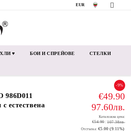
EUR
ХЛИ ♥
БОИ И СПРЕЙОВЕ
СТЕЛКИ
-9%
€49.90
 986D011
 с естествена
97.60лв.
Каталожна цена:
€54.90
107.38лв.
€5.00 (9.11%)
Отстъпка: