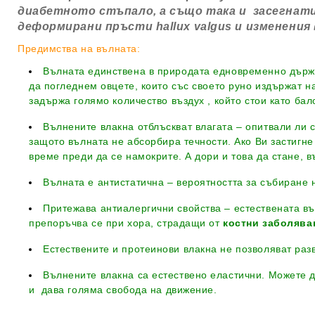
диабетното стъпало, а също така и засегнат
деформирани пръсти hallux valgus и изменени
Предимства на вълната:
Вълната единствена в природата едновременно държи
да погледнем овцете, които със своето руно издържат н
задържа голямо количество въздух , който стои като бал
Вълнените влакна отблъскват влагата – опитвали ли с
защото вълната не абсорбира течности. Ако Ви застигне
време преди да се намокрите. А дори и това да стане, в
Вълната е антистатична – вероятността за събиране н
Притежава антиалергични свойства – естествената в
препоръчва се при хора, страдащи от
костни заболява
Естествените и протеинови влакна не позволяват раз
Вълнените влакна са естествено еластични. Можете д
и дава голяма свобода на движение.