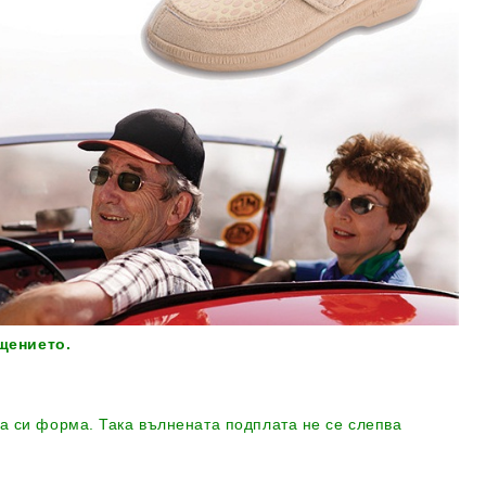
щението.
та си форма. Така вълнената подплата не се слепва