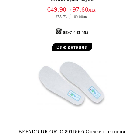
€49.90
97.60лв.
€55.73
109.00лв.
0897 443 595
Виж детайли
BEFADO DR ORTO 891D005 Стелки с активни