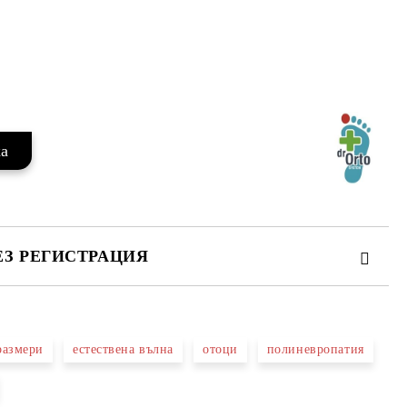
Добави в желани
ЕЗ РЕГИСТРАЦИЯ
размери
естествена вълна
отоци
полиневропатия
те на работния ден.