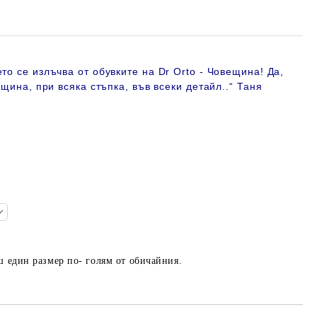
то се излъчва от обувките на Dr Orto - Човещина! Да,
ещина, при всяка стъпка, във всеки детайл.
.“ Таня
ш един размер по- голям от обичайния.