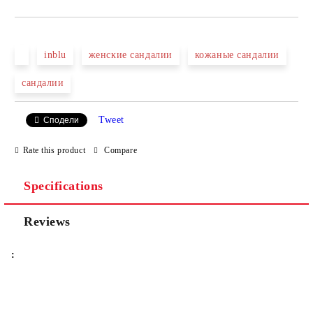
JUST 2 FIELDS TO FILL IN
inblu
женские сандалии
кожаные сандалии
сандалии
We will contact you to finalize the order
Tweet
Сподели
Rate this product
Compare
Specifications
Reviews
: