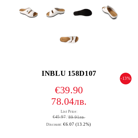
INBLU 158D107
-13%
€39.90
78.04лв.
List Price:
€45.97
89.91лв.
€6.07 (13.2%)
Discount: