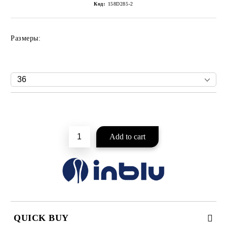
Код:
158D285-2
Размеры:
Add to wishlist
QUICK BUY