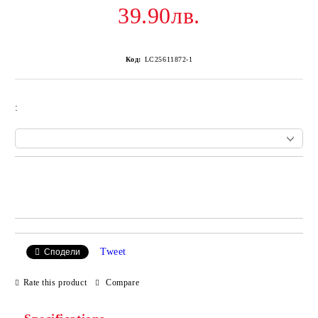
39.90лв.
Код:
LC25611872-1
:
Add to wishlist
Tweet
Сподели
Rate this product
Compare