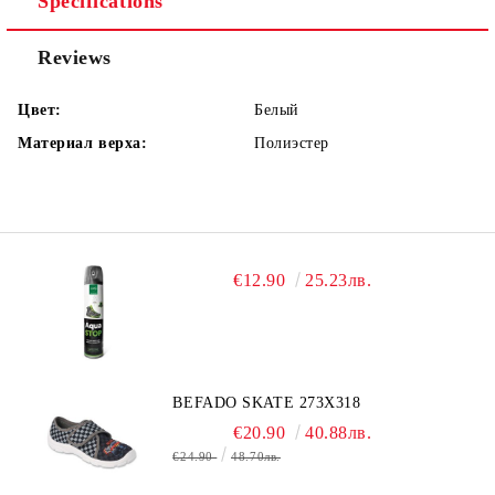
Specifications
Reviews
Цвет:
Белый
Материал верха:
Полиэстер
€12.90
25.23лв.
BEFADO SKATE 273X318
€20.90
40.88лв.
€24.90
48.70лв.