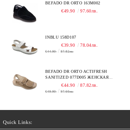
BEFADO DR ORTO 163M002
€49.90
97.60лв.
INBLU 158D107
€39.90
78.04лв.
€44.90
87.82лв.
BEFADO DR ORTO ACTIFRESH
SANITIZED 077D005 ЖЕНСКАЯ
ОБУВЬ
€44.90
87.82лв.
€49.90
97.60лв.
Quick Links: