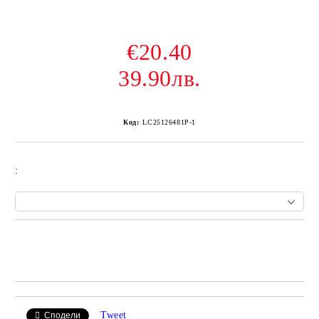
€20.40
39.90лв.
Код:
LC25126481P-1
:
Add to wishlist
Tweet
Сподели