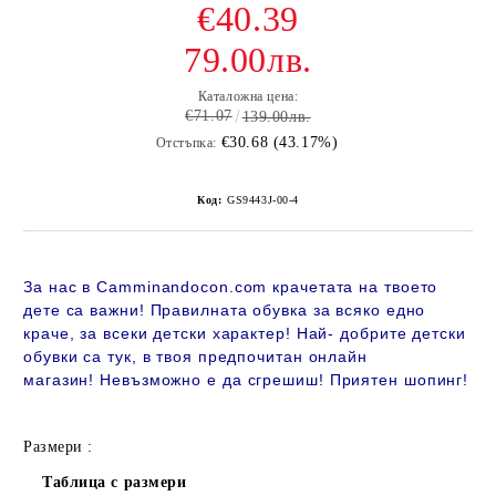
€40.39
79.00лв.
Каталожна цена:
€71.07
139.00лв.
€30.68 (43.17%)
Отстъпка:
Код:
GS9443J-00-4
За нас в Camminandocon.com крачетата на твоето
дете са важни! Правилната обувка за всяко едно
краче, за всеки детски характер! Най- добрите детски
обувки са тук, в твоя предпочитан онлайн
магазин!
Невъзможно е да сгрешиш! Приятен шопинг!
Размери :
Таблица с размери