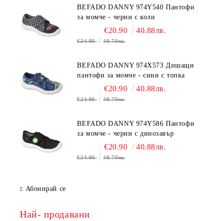
BEFADO DANNY 974Y540 Пантофи
за момче - черни с коли
€20.90
40.88лв.
€24.90
48.70лв.
BEFADO DANNY 974X573 Дишащи
пантофи за момче - сини с топка
€20.90
40.88лв.
€24.90
48.70лв.
BEFADO DANNY 974Y586 Пантофи
за момче - черни с динозавър
€20.90
40.88лв.
€24.90
48.70лв.
Абонирай се
Най- продавани