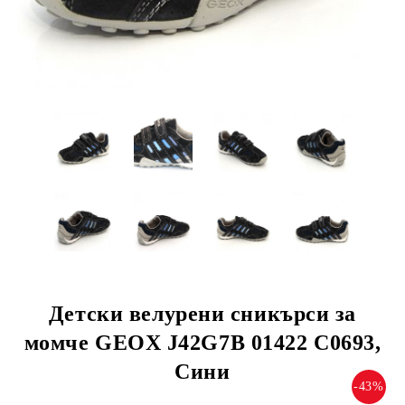
Детски велурени сникърси за
момче GEOX J42G7B 01422 C0693,
Сини
-43%