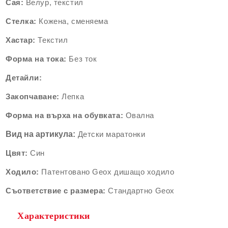
Сая:
Велур, текстил
Стелка:
Кожена, сменяема
Хастар:
Текстил
Форма на тока:
Без ток
Детайли:
Закопчаване:
Лепка
Форма на върха на обувката:
Овална
Вид на
артикула:
Детски маратонки
Цвят:
Син
Ходило:
Патентовано Geox дишащо ходило
Съответствие с размера:
Стандартно Geox
Характеристики