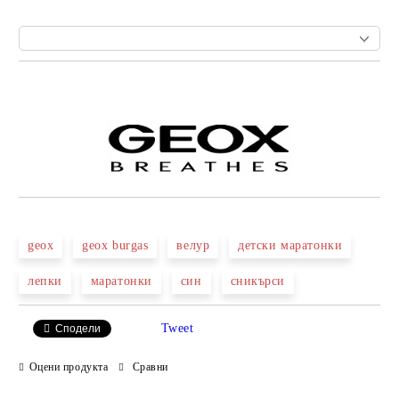
Добави в желани
geox
geox burgas
велур
детски маратонки
лепки
маратонки
син
сникърси
Tweet
Сподели
Оцени продукта
Сравни