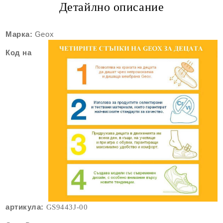
Детайлно описание
Марка:
Geox
Код на
артикула:
GS9443
J-00