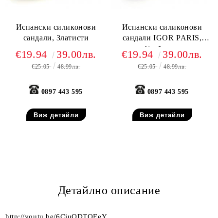
Испански силиконови
Испански силиконови
сандали, Златисти
сандали IGOR PARIS,
Сребърни
€19.94
39.00лв.
€19.94
39.00лв.
€25.05
48.99лв.
€25.05
48.99лв.
0897 443 595
0897 443 595
Виж детайли
Виж детайли
Детайлно описание
http://youtu.be/6CiuODTOEeY