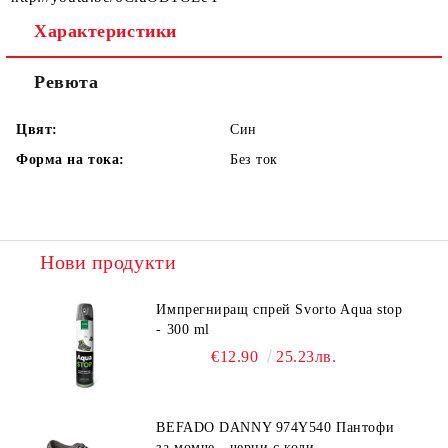
Характеристики
Ревюта
Цвят:
Син
Форма на тока:
Без ток
Нови продукти
Импрегниращ спрей Svorto Aqua stop
- 300 ml
€12.90
25.23лв.
BEFADO DANNY 974Y540 Пантофи
за момче - черни с коли