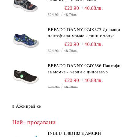
€20.90
40.88лв.
€24.90
48.70лв.
BEFADO DANNY 974X573 Дишащи
пантофи за момче - сини с топка
€20.90
40.88лв.
€24.90
48.70лв.
BEFADO DANNY 974Y586 Пантофи
за момче - черни с динозавър
€20.90
40.88лв.
€24.90
48.70лв.
Абонирай се
Най- продавани
INBLU 158D102 ДАМСКИ