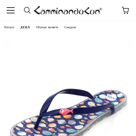
Начало
ДЕЦА
Обувки момиче
Сандали