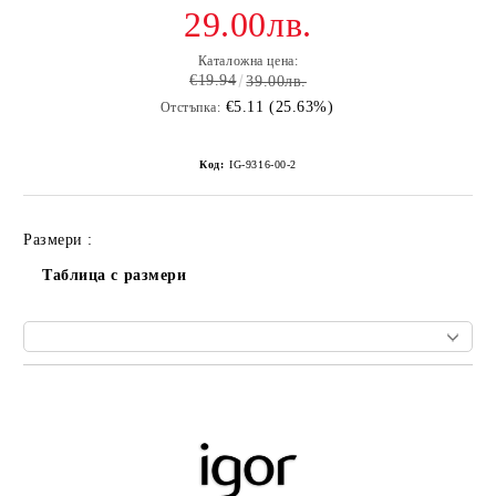
29.00лв.
Каталожна цена:
€19.94
39.00лв.
€5.11 (25.63%)
Отстъпка:
Код:
IG-9316-00-2
Размери :
Таблица с размери
Добави в желани