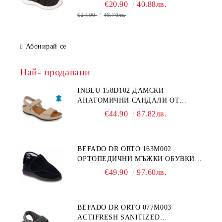
€20.90
40.88лв.
€24.90
48.70лв.
Абонирай се
Най- продавани
INBLU 158D102 ДАМСКИ
АНАТОМИЧНИ САНДАЛИ ОТ
ЕСТЕСТВЕНА КОЖА, БЕЖОВИ
€44.90
87.82лв.
BEFADO DR ORTO 163M002
ОРТОПЕДИЧНИ МЪЖКИ ОБУВКИ
ЗА ГИПСИРАН ИЛИ СВРЪХ
€49.90
97.60лв.
ОТЕКЪЛ КРАК
BEFADO DR ORTO 077M003
ACTIFRESH SANITIZED