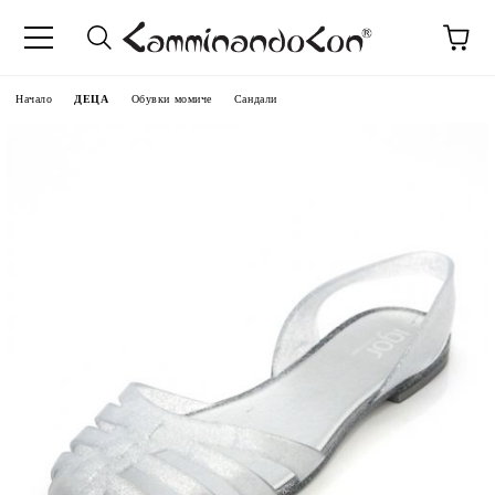
Начало
ДЕЦА
Обувки момиче
Сандали