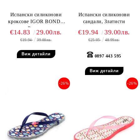
Испански силиконови
Испански силиконови
кроксове IGOR BONDI,
сандали, Златисти
Розови
€14.83
29.00лв.
€19.94
39.00лв.
€19.94
39.00лв.
€25.05
48.99лв.
Виж детайли
0897 443 595
Виж детайли
-26%
-26%