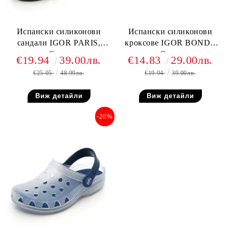
Испански силиконови
Испански силиконови
сандали IGOR PARIS,
кроксове IGOR BONDI,
Сини
Сини
€19.94
39.00лв.
€14.83
29.00лв.
€25.05
48.99лв.
€19.94
39.00лв.
Виж детайли
Виж детайли
-26%