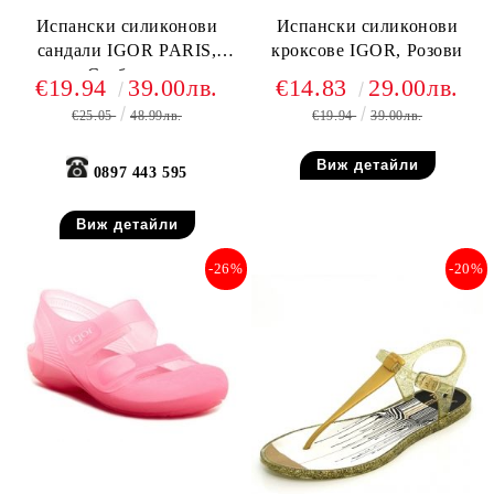
Испански силиконови
Испански силиконови
сандали IGOR PARIS,
кроксове IGOR, Розови
Сребърни
€19.94
39.00лв.
€14.83
29.00лв.
€25.05
48.99лв.
€19.94
39.00лв.
Виж детайли
0897 443 595
Виж детайли
-26%
-20%