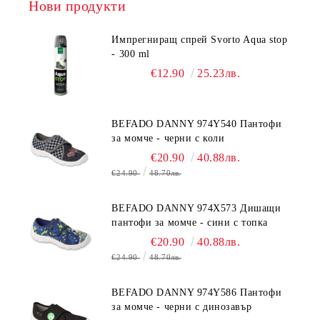
Нови продукти
Импрегниращ спрей Svorto Aqua stop
- 300 ml
€12.90
25.23лв.
BEFADO DANNY 974Y540 Пантофи
за момче - черни с коли
€20.90
40.88лв.
€24.90
48.70лв.
BEFADO DANNY 974X573 Дишащи
пантофи за момче - сини с топка
€20.90
40.88лв.
€24.90
48.70лв.
BEFADO DANNY 974Y586 Пантофи
за момче - черни с динозавър