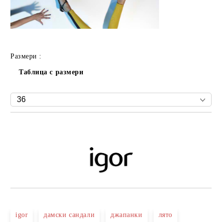
Размери :
Таблица с размери
Добави в желани
igor
дамски сандали
джапанки
лято