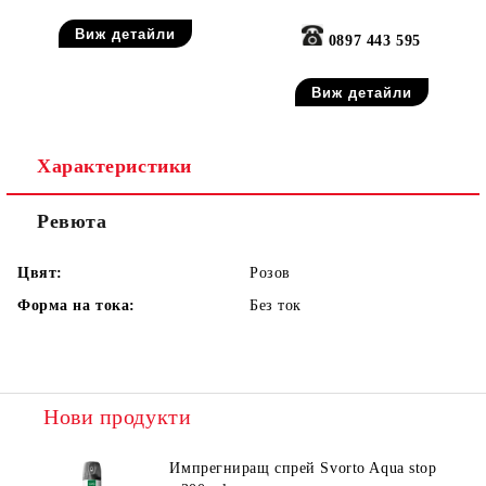
Виж детайли
0897 443 595
Виж детайли
Характеристики
Ревюта
Цвят:
Розов
Форма на тока:
Без ток
Нови продукти
Импрегниращ спрей Svorto Aqua stop