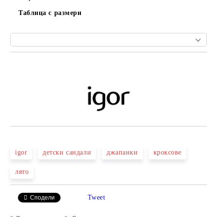
Таблица с размери
Добави в желани
igor
детски сандали
джапанки
кроксове
лято
Tweet
Сподели