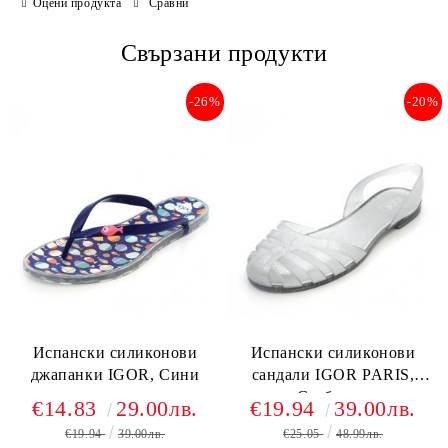
Оцени продукта
Сравни
Свързани продукти
-26%
-20%
Испански силиконови
Испански силиконови
джапанки IGOR, Сини
сандали IGOR PARIS,
Сребърни
€14.83
29.00лв.
€19.94
39.00лв.
€19.94
39.00лв.
€25.05
48.99лв.