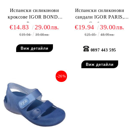
Испански силиконови
Испански силиконови
кроксове IGOR BONDI,
сандали IGOR PARIS,
Розови
Сребърни
€14.83
29.00лв.
€19.94
39.00лв.
€19.94
39.00лв.
€25.05
48.99лв.
Виж детайли
0897 443 595
Виж детайли
-26%