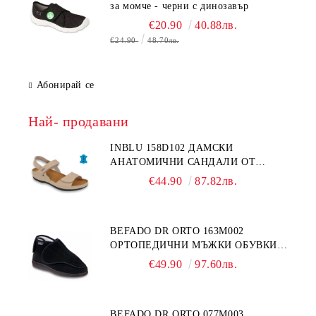
за момче - черни с динозавър
€20.90
40.88лв.
€24.90
48.70лв.
Абонирай се
Най- продавани
INBLU 158D102 ДАМСКИ
АНАТОМИЧНИ САНДАЛИ ОТ
ЕСТЕСТВЕНА КОЖА, БЕЖОВИ
€44.90
87.82лв.
BEFADO DR ORTO 163M002
ОРТОПЕДИЧНИ МЪЖКИ ОБУВКИ
ЗА ГИПСИРАН ИЛИ СВРЪХ
€49.90
97.60лв.
ОТЕКЪЛ КРАК
BEFADO DR ORTO 077M003