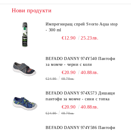
Нови продукти
Импрегниращ спрей Svorto Aqua stop
- 300 ml
€12.90
25.23лв.
BEFADO DANNY 974Y540 Пантофи
за момче - черни с коли
€20.90
40.88лв.
€24.90
48.70лв.
BEFADO DANNY 974X573 Дишащи
пантофи за момче - сини с топка
€20.90
40.88лв.
€24.90
48.70лв.
BEFADO DANNY 974Y586 Пантофи