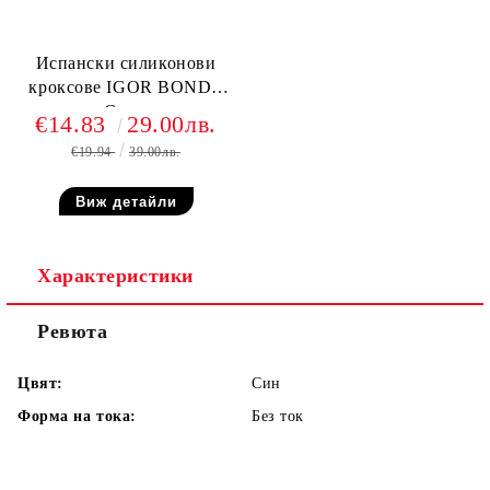
Испански силиконови
кроксове IGOR BONDI,
Сини
€14.83
29.00лв.
€19.94
39.00лв.
Виж детайли
Характеристики
Ревюта
Цвят:
Син
Форма на тока:
Без ток