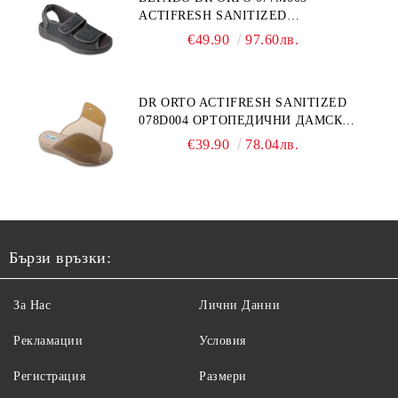
ACTIFRESH SANITIZED
ОРТОПЕДИЧНИ САНДАЛИ ЗА
€49.90
97.60лв.
ОТЕКЪЛ КРАК, СИВИ
DR ORTO ACTIFRESH SANITIZED
078D004 ОРТОПЕДИЧНИ ДАМСКИ
ЧЕХЛИ ЗА МНОГО ОТЕКЪЛ КРАК,
€39.90
78.04лв.
БЕЖОВИ
Бързи връзки:
За Нас
Лични Данни
Рекламации
Условия
Регистрация
Размери