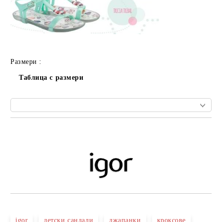
Размери :
Таблица с размери
Добави в желани
igor
детски сандали
джапанки
кроксове