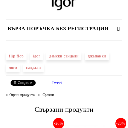
БЪРЗА ПОРЪЧКА БЕЗ РЕГИСТРАЦИЯ
САМО ПОПЪЛНЕТЕ 2 ПОЛЕТА
flip flop
igor
дамски сандали
джапанки
лято
сандали
Ние ще се свържем с вас в рамките на работния ден.
Tweet
Сподели
Оцени продукта
Сравни
Свързани продукти
-26%
-20%