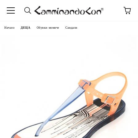
Начало
ДЕЦА
Обувки момиче
Сандали