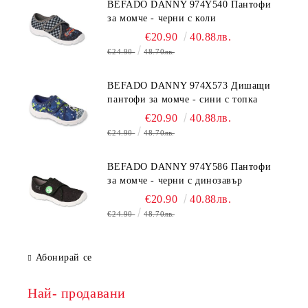
BEFADO DANNY 974Y540 Пантофи
за момче - черни с коли
€20.90
40.88лв.
€24.90
48.70лв.
BEFADO DANNY 974X573 Дишащи
пантофи за момче - сини с топка
€20.90
40.88лв.
€24.90
48.70лв.
BEFADO DANNY 974Y586 Пантофи
за момче - черни с динозавър
€20.90
40.88лв.
€24.90
48.70лв.
Абонирай се
Най- продавани