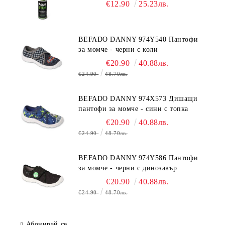
€12.90
25.23лв.
BEFADO DANNY 974Y540 Пантофи
за момче - черни с коли
€20.90
40.88лв.
€24.90
48.70лв.
BEFADO DANNY 974X573 Дишащи
пантофи за момче - сини с топка
€20.90
40.88лв.
€24.90
48.70лв.
BEFADO DANNY 974Y586 Пантофи
за момче - черни с динозавър
€20.90
40.88лв.
€24.90
48.70лв.
Абонирай се