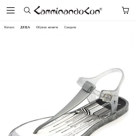
Начало
ДЕЦА
Обувки момиче
Сандали