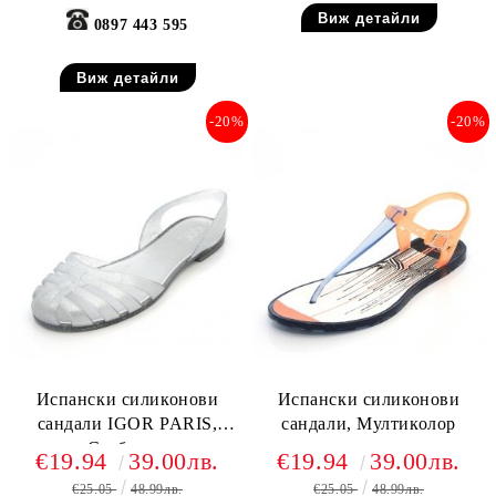
Виж детайли
0897 443 595
Виж детайли
-20%
-20%
Испански силиконови
Испански силиконови
сандали IGOR PARIS,
сандали, Мултиколор
Сребърни
€19.94
39.00лв.
€19.94
39.00лв.
€25.05
48.99лв.
€25.05
48.99лв.