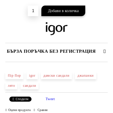
БЪРЗА ПОРЪЧКА БЕЗ РЕГИСТРАЦИЯ
САМО ПОПЪЛНЕТЕ 2 ПОЛЕТА
flip flop
igor
дамски сандали
джапанки
лято
сандали
Ние ще се свържем с вас в рамките на работния ден.
Tweet
Сподели
Оцени продукта
Сравни