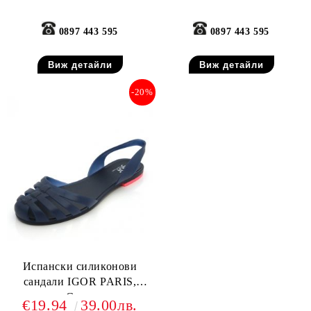
0897 443 595
0897 443 595
Виж детайли
Виж детайли
-20%
Испански силиконови
сандали IGOR PARIS,
Сини
€19.94
39.00лв.