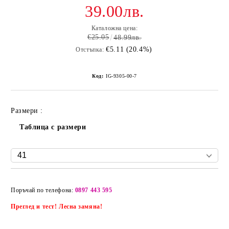
39.00лв.
Каталожна цена:
€25.05
48.99лв.
€5.11 (20.4%)
Отстъпка:
Код:
IG-9305-00-7
Размери :
Таблица с размери
Добави в желани
Поръчай по телефона:
0897 443 595
Преглед и тест! Лесна замяна!