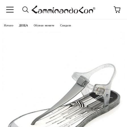
Начало
ДЕЦА
Обувки момиче
Сандали