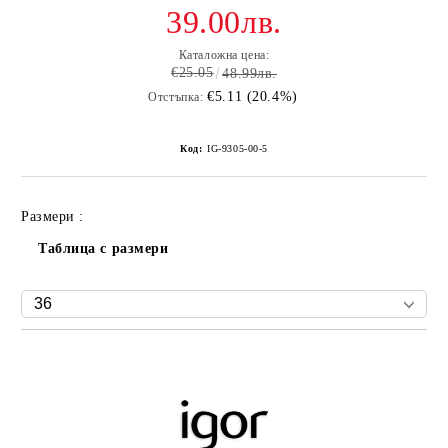
39.00лв.
Каталожна цена:
€25.05
48.99лв.
€5.11 (20.4%)
Отстъпка:
Код:
IG-9305-00-5
Размери :
Таблица с размери
Добави в желани