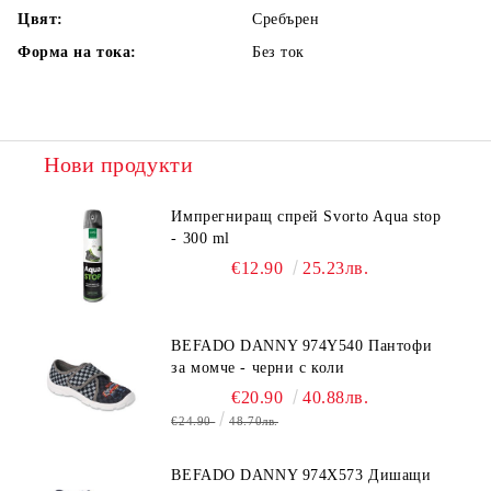
Цвят:
Сребърен
Форма на тока:
Без ток
Нови продукти
Импрегниращ спрей Svorto Aqua stop
- 300 ml
€12.90
25.23лв.
BEFADO DANNY 974Y540 Пантофи
за момче - черни с коли
€20.90
40.88лв.
€24.90
48.70лв.
BEFADO DANNY 974X573 Дишащи