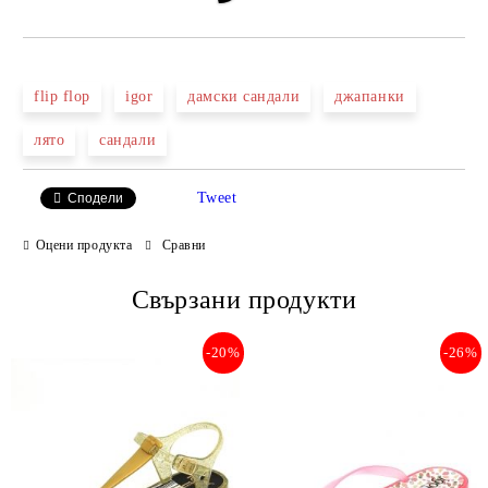
flip flop
igor
дамски сандали
джапанки
лято
сандали
Tweet
Сподели
Оцени продукта
Сравни
Свързани продукти
-20%
-26%