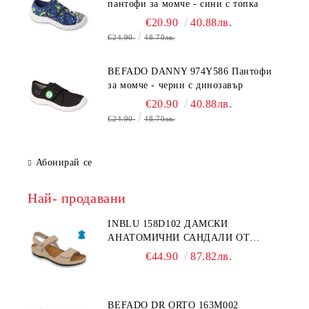
пантофи за момче - сини с топка
€20.90
40.88лв.
€24.90
48.70лв.
BEFADO DANNY 974Y586 Пантофи
за момче - черни с динозавър
€20.90
40.88лв.
€24.90
48.70лв.
Абонирай се
Най- продавани
INBLU 158D102 ДАМСКИ
АНАТОМИЧНИ САНДАЛИ ОТ
ЕСТЕСТВЕНА КОЖА, БЕЖОВИ
€44.90
87.82лв.
BEFADO DR ORTO 163M002