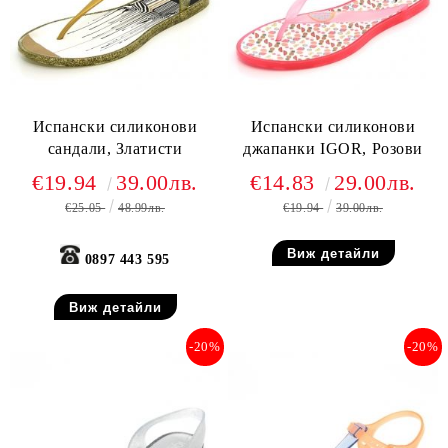
Испански силиконови
Испански силиконови
сандали, Златисти
джапанки IGOR, Розови
€19.94
39.00лв.
€14.83
29.00лв.
€25.05
48.99лв.
€19.94
39.00лв.
Виж детайли
0897 443 595
Виж детайли
-20%
-20%