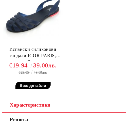
Испански силиконови
сандали IGOR PARIS,
Сини
€19.94
39.00лв.
€25.05
48.99лв.
Виж детайли
Характеристики
Ревюта