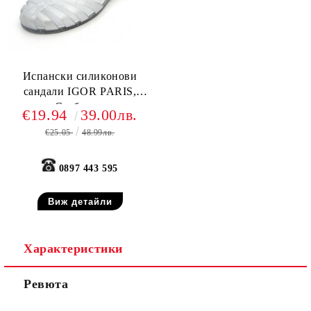
Испански силиконови
сандали IGOR PARIS,
Сребърни
€19.94
39.00лв.
€25.05
48.99лв.
0897 443 595
Виж детайли
Характеристики
Ревюта