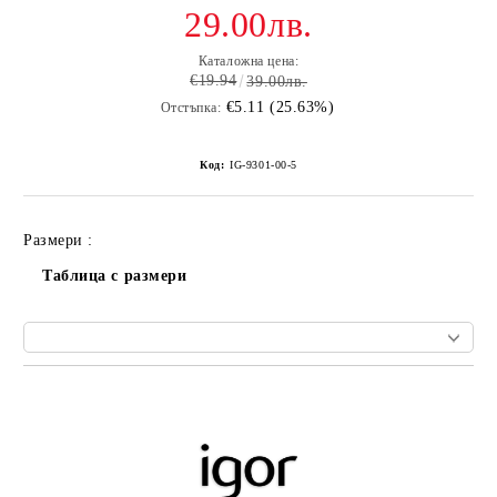
29.00лв.
Каталожна цена:
€19.94
39.00лв.
€5.11 (25.63%)
Отстъпка:
Код:
IG-9301-00-5
Размери :
Таблица с размери
Добави в желани