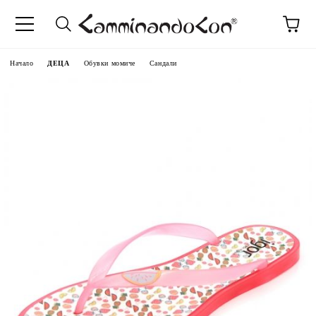
Начало
ДЕЦА
Обувки момиче
Сандали