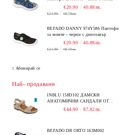
€20.90
40.88лв.
€24.90
48.70лв.
BEFADO DANNY 974Y586 Пантофи
за момче - черни с динозавър
€20.90
40.88лв.
€24.90
48.70лв.
Абонирай се
Най- продавани
INBLU 158D102 ДАМСКИ
АНАТОМИЧНИ САНДАЛИ ОТ
ЕСТЕСТВЕНА КОЖА, БЕЖОВИ
€44.90
87.82лв.
BEFADO DR ORTO 163M002