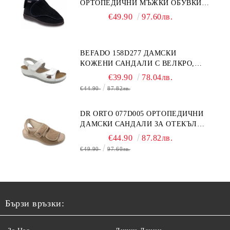
ОРТОПЕДИЧНИ МЪЖКИ ОБУВКИ
ЗА ГИПСИРАН ИЛИ СВРЪХ
€49.90
97.60лв.
ОТЕКЪЛ КРАК
BEFADO 158D277 ДАМСКИ
КОЖЕНИ САНДАЛИ С ВЕЛКРО,
БЕЛИ
€39.90
78.04лв.
€44.90
87.82лв.
DR ORTO 077D005 ОРТОПЕДИЧНИ
ДАМСКИ САНДАЛИ ЗА ОТЕКЪЛ
КРАК, БЕЖОВИ
€44.90
87.82лв.
€49.90
97.60лв.
Бързи връзки: