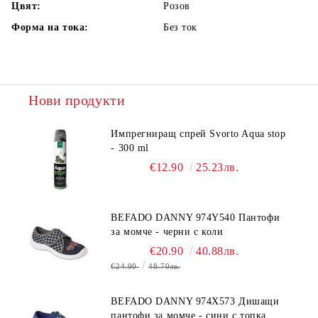
Цвят:
Розов
Форма на тока:
Без ток
Нови продукти
Импрегниращ спрей Svorto Aqua stop
- 300 ml
€12.90
25.23лв.
BEFADO DANNY 974Y540 Пантофи
за момче - черни с коли
€20.90
40.88лв.
€24.90
48.70лв.
BEFADO DANNY 974X573 Дишащи
пантофи за момче - сини с топка