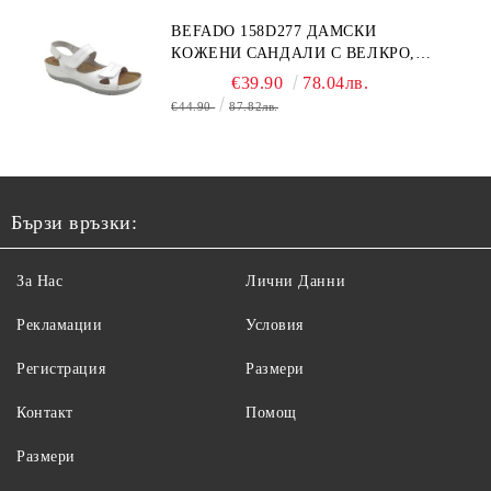
BEFADO 158D277 ДАМСКИ
КОЖЕНИ САНДАЛИ С ВЕЛКРО,
БЕЛИ
€39.90
78.04лв.
€44.90
87.82лв.
Бързи връзки:
За Нас
Лични Данни
Рекламации
Условия
Регистрация
Размери
Контакт
Помощ
Размери