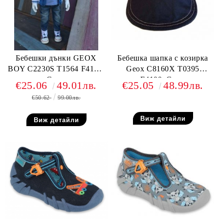
Бебешки дънки GEOX
Бебешка шапка с козирка
BOY C2230S T1564 F4105,
Geox C8160X T0395
Сини
F4100, Синя
€25.06
49.01лв.
€25.05
48.99лв.
€50.62
99.00лв.
Виж детайли
Виж детайли