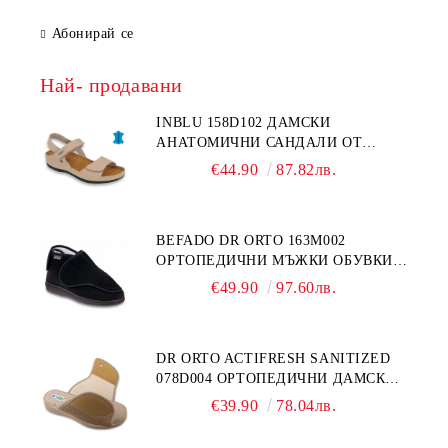
Абонирай се
Най- продавани
INBLU 158D102 ДАМСКИ
АНАТОМИЧНИ САНДАЛИ ОТ
ЕСТЕСТВЕНА КОЖА, БЕЖОВИ
€44.90
87.82лв.
BEFADO DR ORTO 163M002
ОРТОПЕДИЧНИ МЪЖКИ ОБУВКИ
ЗА ГИПСИРАН ИЛИ СВРЪХ
€49.90
97.60лв.
ОТЕКЪЛ КРАК
DR ORTO ACTIFRESH SANITIZED
078D004 ОРТОПЕДИЧНИ ДАМСКИ
ЧЕХЛИ ЗА МНОГО ОТЕКЪЛ КРАК,
€39.90
78.04лв.
БЕЖОВИ