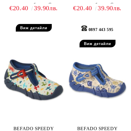
текстилни обувки, Сини
текстилни обувки, Сини с
€20.40
39.90лв.
€20.40
39.90лв.
камион
Виж детайли
0897 443 595
Виж детайли
BEFADO SPEEDY
BEFADO SPEEDY