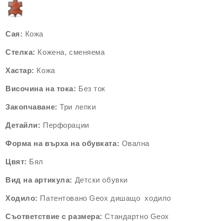
Сая:
К
ожа
Стелка:
Кожена, сменяема
Хастар:
Кожа
Височина на тока:
Без ток
Закопчаване:
Три лепки
Детайли:
Перфорации
Форма на върха на обувката:
Овална
Цвят:
Бял
Вид на артикула:
Детски обувки
Ходило:
Патентовано Geox дишащо ходило
Съответствие
с
размера:
Стандартно Geox