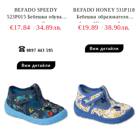
BEFADO SPEEDY
BEFADO HONEY 531P118
523P015 Бебешки обувки
Бебешки образователни
от текстил, С коли
обувки "Коя на кой крак
€17.84
34.89лв.
€19.89
38.90лв.
е?!"
Виж детайли
0897 443 595
Виж детайли