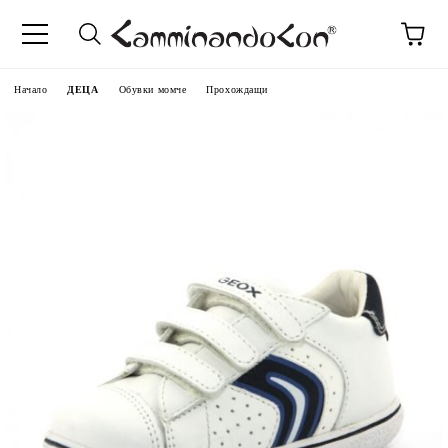
Начало
ДЕЦА
Обувки момче
Прохождащи