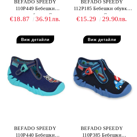
BEFADO SPEEDY
BEFADO SPEEDY
110P449 Бебешки
112P185 Бебешки обувки
текстилни обувки, Сини с
от текстил, С котенце
€18.87
36.91лв.
€15.29
29.90лв.
футболни топки
Виж детайли
Виж детайли
BEFADO SPEEDY
BEFADO SPEEDY
110P440 Бебешки
110P385 Бебешки