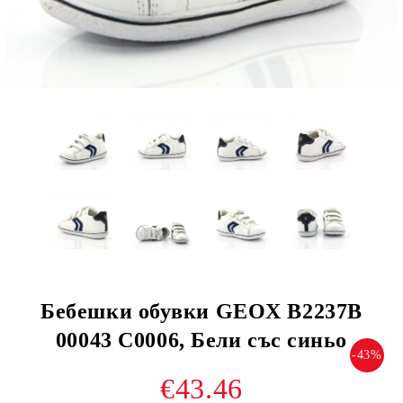
Бебешки обувки GEOX B2237B
00043 C0006, Бели със синьо
-43%
€43.46