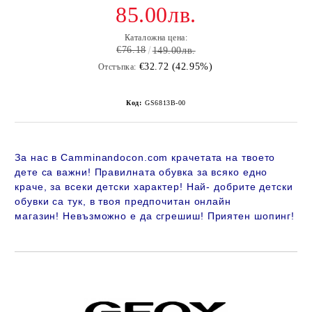
85.00лв.
Каталожна цена:
€76.18
149.00лв.
€32.72 (42.95%)
Отстъпка:
Код:
GS6813B-00
За нас в Camminandocon.com крачетата на твоето
дете са важни! Правилната обувка за всяко едно
краче, за всеки детски характер! Най- добрите детски
обувки са тук, в твоя предпочитан онлайн
магазин!
Невъзможно е да сгрешиш! Приятен шопинг!
Добави в желани