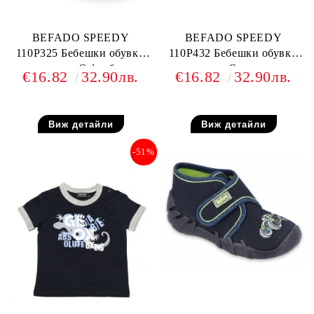
BEFADO SPEEDY
BEFADO SPEEDY
110P325 Бебешки обувки
110P432 Бебешки обувки
от текстил, С футболист
от текстил, С камиончета
€16.82
32.90лв.
€16.82
32.90лв.
Виж детайли
Виж детайли
-51%