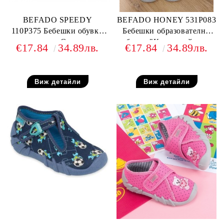
BEFADO SPEEDY
BEFADO HONEY 531P083
110P375 Бебешки обувки
Бебешки образователни
от текстил, С котенце
обувки "Коя на кой крак
€17.84
34.89лв.
€17.84
34.89лв.
е?!"
Виж детайли
Виж детайли