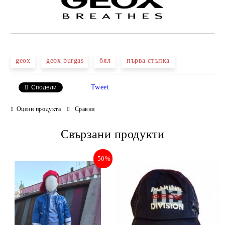
geox
geox burgas
бял
първа стъпка
Tweet
Сподели
Оцени продукта
Сравни
Свързани продукти
-50%