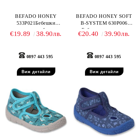
BEFADO HONEY
BEFADO HONEY SOFT
533P021Бебешки
B-SYSTEM 630P006
текстилни обувки,
Бебешки текстилни
€19.89
38.90лв.
€20.40
39.90лв.
Тъмносини
обувки, Пъстър анимал
принт
0897 443 595
0897 443 595
Виж детайли
Виж детайли