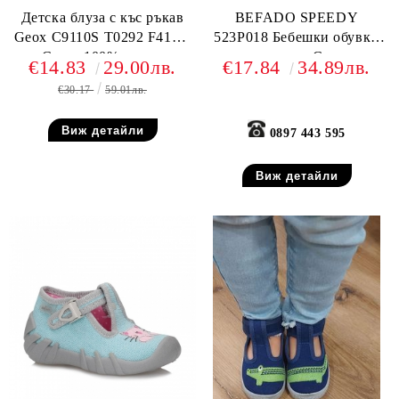
Детска блуза с къс ръкав
BEFADO SPEEDY
Geox C9110S T0292 F4100,
523P018 Бебешки обувки
Синя, 100% памук
от текстил, С коли
€14.83
29.00лв.
€17.84
34.89лв.
€30.17
59.01лв.
Виж детайли
0897 443 595
Виж детайли