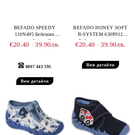
BEFADO SPEEDY
BEFADO HONEY SOFT
110N495 Бебешки
B-SYSTEM 630P012
текстилни обувки, Сини с
Бебешки текстилни
€20.40
39.90лв.
€20.40
39.90лв.
динозаври
обувки, Сив анимал принт
Виж детайли
0897 443 595
Виж детайли