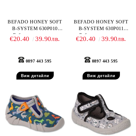
BEFADO HONEY SOFT
BEFADO HONEY SOFT
B-SYSTEM 630P010
B-SYSTEM 630P011
Бебешки текстилни
Бебешки текстилни
€20.40
39.90лв.
€20.40
39.90лв.
обувки, Светлосин анимал
обувки, Тъмносини
принт
0897 443 595
0897 443 595
Виж детайли
Виж детайли