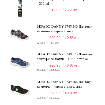
- 300 ml
€12.90
25.23лв.
BEFADO DANNY 974Y540 Пантофи
за момче - черни с коли
€20.90
40.88лв.
€24.90
48.70лв.
BEFADO DANNY 974X573 Дишащи
пантофи за момче - сини с топка
€20.90
40.88лв.
€24.90
48.70лв.
BEFADO DANNY 974Y586 Пантофи
за момче - черни с динозавър
€20.90
40.88лв.
€24.90
48.70лв.