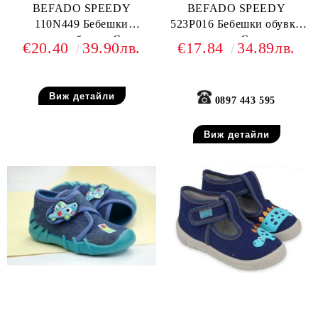
BEFADO SPEEDY
BEFADO SPEEDY
110N449 Бебешки
523P016 Бебешки обувки
текстилни обувки, Сини с
от текстил, С еднорог
€20.40
39.90лв.
€17.84
34.89лв.
футболни топки
Виж детайли
0897 443 595
Виж детайли