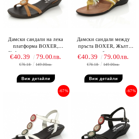
Дамски сандали на лека
Дамски сандали между
платформа BOXER,
пръста BOXER, Жълт
Кафява естествена кожа
набук
€40.39
79.00лв.
€40.39
79.00лв.
€76.18
149.00лв.
€76.18
149.00лв.
Виж детайли
Виж детайли
-67%
-67%