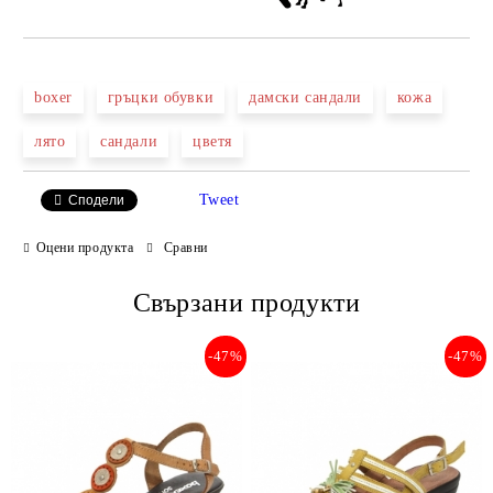
boxer
гръцки обувки
дамски сандали
кожа
лято
сандали
цветя
Tweet
Сподели
Оцени продукта
Сравни
Свързани продукти
-47%
-47%