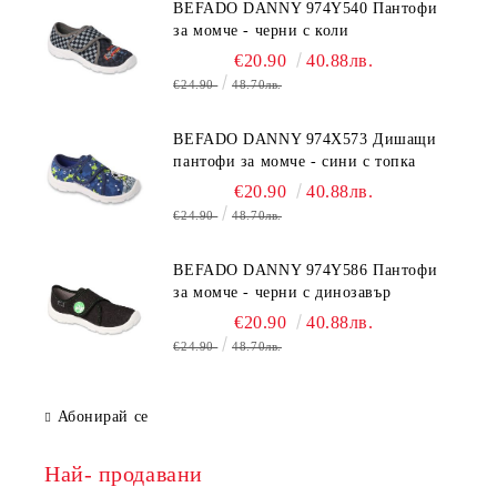
BEFADO DANNY 974Y540 Пантофи
за момче - черни с коли
€20.90
40.88лв.
€24.90
48.70лв.
BEFADO DANNY 974X573 Дишащи
пантофи за момче - сини с топка
€20.90
40.88лв.
€24.90
48.70лв.
BEFADO DANNY 974Y586 Пантофи
за момче - черни с динозавър
€20.90
40.88лв.
€24.90
48.70лв.
Абонирай се
Най- продавани