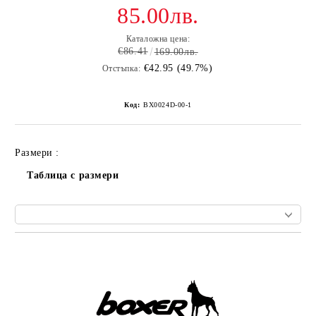
85.00лв.
Каталожна цена:
€86.41
169.00лв.
€42.95 (49.7%)
Отстъпка:
Код:
BX0024D-00-1
Размери :
Таблица с размери
Добави в желани