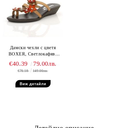
Дамски чехли с цветя
BOXER, Светлокафява
естествена кожа
€40.39
79.00лв.
€76.18
149.00лв.
Виж детайли