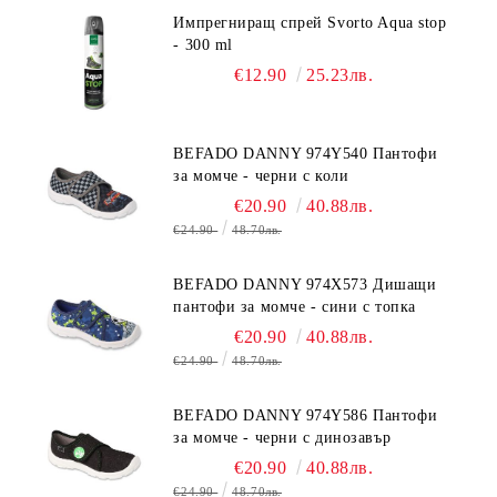
Импрегниращ спрей Svorto Aqua stop
- 300 ml
€12.90
25.23лв.
BEFADO DANNY 974Y540 Пантофи
за момче - черни с коли
€20.90
40.88лв.
€24.90
48.70лв.
BEFADO DANNY 974X573 Дишащи
пантофи за момче - сини с топка
€20.90
40.88лв.
€24.90
48.70лв.
BEFADO DANNY 974Y586 Пантофи
за момче - черни с динозавър
€20.90
40.88лв.
€24.90
48.70лв.