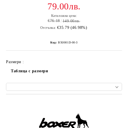
79.00лв.
Каталожна цена:
€76.18
149.00лв.
€35.79 (46.98%)
Отстъпка:
Код:
BX0001D-00-3
Размери :
Таблица с размери
Добави в желани