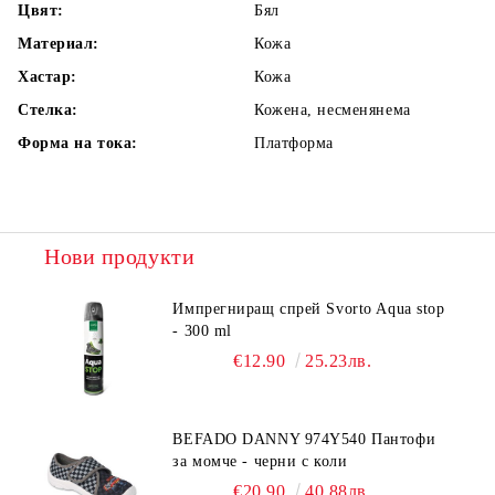
Цвят:
Бял
Материал:
Кожа
Хастар:
Кожа
Стелка:
Кожена, несменянема
Форма на тока:
Платформа
Нови продукти
Импрегниращ спрей Svorto Aqua stop
- 300 ml
€12.90
25.23лв.
BEFADO DANNY 974Y540 Пантофи
за момче - черни с коли
€20.90
40.88лв.