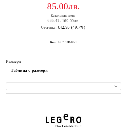
85.00лв.
Каталожна цена:
€86.41
169.00лв.
€42.95 (49.7%)
Отстъпка:
Код:
LR5130D-00-1
Размери :
Таблица с размери
Добави в желани