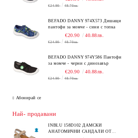
€24.90
48.70лв.
BEFADO DANNY 974X573 Дишащи
пантофи за момче - сини с топка
€20.90
40.88лв.
€24.90
48.70лв.
BEFADO DANNY 974Y586 Пантофи
за момче - черни с динозавър
€20.90
40.88лв.
€24.90
48.70лв.
Абонирай се
Най- продавани
INBLU 158D102 ДАМСКИ
АНАТОМИЧНИ САНДАЛИ ОТ
ЕСТЕСТВЕНА КОЖА, БЕЖОВИ