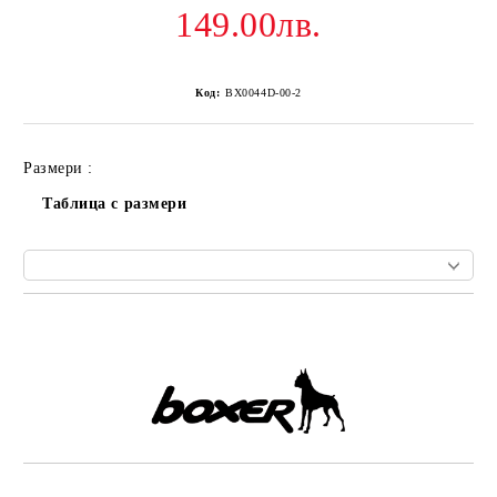
149.00лв.
Код:
BX0044D-00-2
Размери :
Таблица с размери
Добави в желани