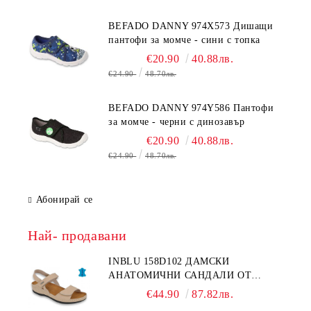
BEFADO DANNY 974X573 Дишащи
пантофи за момче - сини с топка
€20.90
40.88лв.
€24.90
48.70лв.
BEFADO DANNY 974Y586 Пантофи
за момче - черни с динозавър
€20.90
40.88лв.
€24.90
48.70лв.
Абонирай се
Най- продавани
INBLU 158D102 ДАМСКИ
АНАТОМИЧНИ САНДАЛИ ОТ
ЕСТЕСТВЕНА КОЖА, БЕЖОВИ
€44.90
87.82лв.