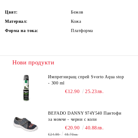
Цвят:
Бежов
Материал:
Кожа
Форма на тока:
Платформа
Нови продукти
Импрегниращ спрей Svorto Aqua stop
- 300 ml
€12.90
25.23лв.
BEFADO DANNY 974Y540 Пантофи
за момче - черни с коли
€20.90
40.88лв.
€24.90
48.70лв.