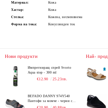
Материал:
Кожа
Хастар:
Кожа
Стелка:
Кожена, несменянема
Форма на тока:
Конусовиден ток
Нови продукти
Най- прод
Импрегниращ спрей Svorto
Aqua stop - 300 ml
€12.90
25.23лв.
BEFADO DANNY 974Y540
Пантофи за момче - черни с
коли
€20.90
40.88лв.