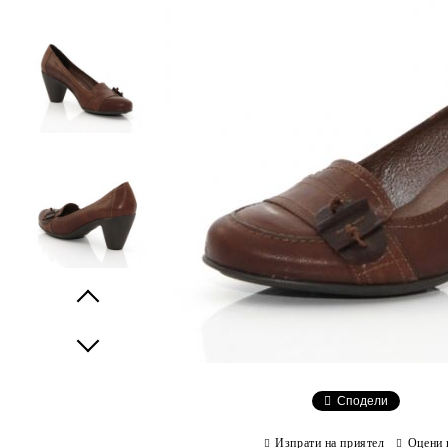
Prev
Next
Сподели
Изпрати на приятел
Оцени 