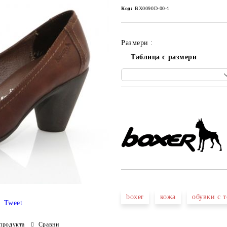
Код:
BX0090D-00-1
Размери :
Таблица с размери
Добави в желани
boxer
кожа
обувки с 
Tweet
продукта
Сравни