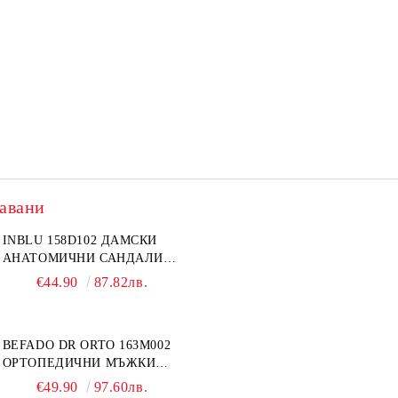
авани
INBLU 158D102 ДАМСКИ
АНАТОМИЧНИ САНДАЛИ
ОТ ЕСТЕСТВЕНА КОЖА,
€44.90
87.82лв.
БЕЖОВИ
BEFADO DR ORTO 163M002
ОРТОПЕДИЧНИ МЪЖКИ
ОБУВКИ ЗА ГИПСИРАН ИЛИ
€49.90
97.60лв.