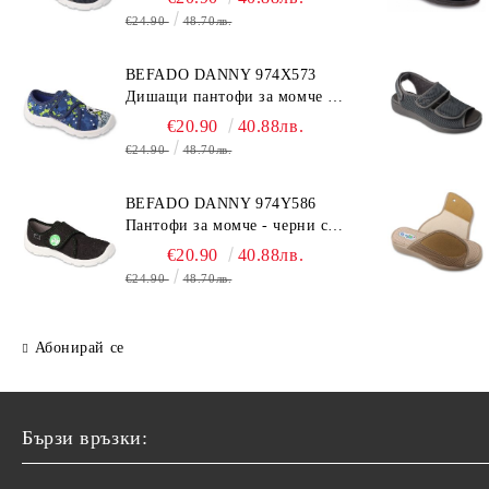
€24.90
48.70лв.
BEFADO DANNY 974X573
Дишащи пантофи за момче -
сини с топка
€20.90
40.88лв.
€24.90
48.70лв.
BEFADO DANNY 974Y586
Пантофи за момче - черни с
динозавър
€20.90
40.88лв.
€24.90
48.70лв.
Абонирай се
Бързи връзки: