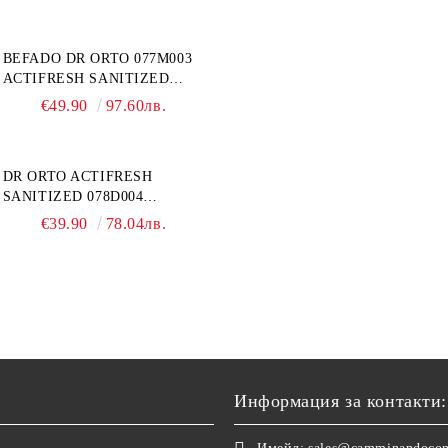
СВРЪХ ОТЕКЪЛ КРАК
BEFADO DR ORTO 077M003
ACTIFRESH SANITIZED
ОРТОПЕДИЧНИ САНДАЛИ
€49.90
97.60лв.
ЗА ОТЕКЪЛ КРАК, СИВИ
DR ORTO ACTIFRESH
SANITIZED 078D004
ОРТОПЕДИЧНИ ДАМСКИ
€39.90
78.04лв.
ЧЕХЛИ ЗА МНОГО ОТЕКЪЛ
КРАК, БЕЖОВИ
Информация за контакти: