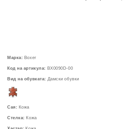
Марка:
Boxer
Код на артикула:
BX00
90
D
-00
Вид на обувката:
Дамски обувки
Сая:
Кожа
Стелка:
Кожа
Хастар:
Кожа