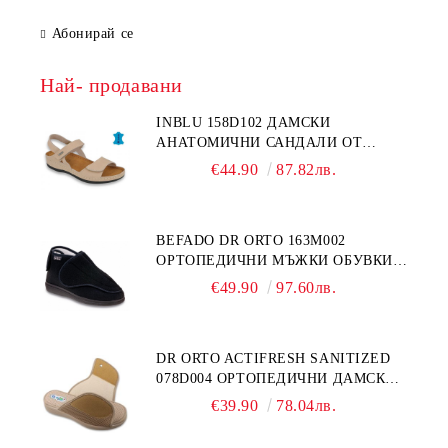
Абонирай се
Най- продавани
INBLU 158D102 ДАМСКИ
АНАТОМИЧНИ САНДАЛИ ОТ
ЕСТЕСТВЕНА КОЖА, БЕЖОВИ
€44.90
87.82лв.
BEFADO DR ORTO 163M002
ОРТОПЕДИЧНИ МЪЖКИ ОБУВКИ
ЗА ГИПСИРАН ИЛИ СВРЪХ
€49.90
97.60лв.
ОТЕКЪЛ КРАК
DR ORTO ACTIFRESH SANITIZED
078D004 ОРТОПЕДИЧНИ ДАМСКИ
ЧЕХЛИ ЗА МНОГО ОТЕКЪЛ КРАК,
€39.90
78.04лв.
БЕЖОВИ