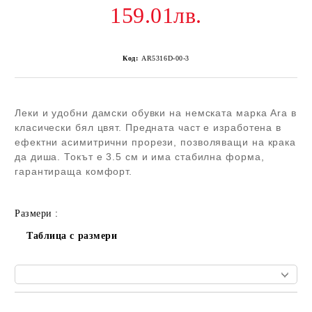
159.01лв.
Код:
AR5316D-00-3
Леки и удобни дамски обувки на немската марка Ara в
класически бял цвят. Предната част е изработена в
ефектни асимитрични прорези, позволяващи на крака
да диша. Токът е 3.5 см и има стабилна форма,
гарантираща комфорт.
Размери :
Таблица с размери