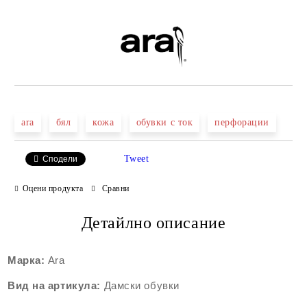
Добави в желани
ara
бял
кожа
обувки с ток
перфорации
Tweet
Сподели
Оцени продукта
Сравни
Детайлно описание
Марка:
Ara
Вид на артикула:
Дамски обувки