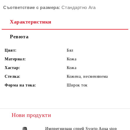
Съответствие с размера:
Стандартно Ara
Характеристики
Ревюта
Цвят:
Бял
Материал:
Кожа
Хастар:
Кожа
Стелка:
Кожена, несменянема
Форма на тока:
Широк ток
Нови продукти
Импрегниращ спрей Svorto Aqua stop