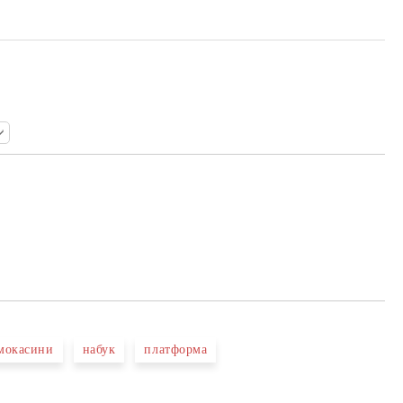
мокасини
набук
платформа