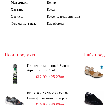
Материал:
Велур
Хастар:
Кожа
Стелка:
Кожена, несменянема
Форма на тока:
Платформа
Нови продукти
Най- прод
Импрегниращ спрей Svorto
Aqua stop - 300 ml
€12.90
25.23лв.
BEFADO DANNY 974Y540
Пантофи за момче - черни с
коли
€20.90
40.88лв.