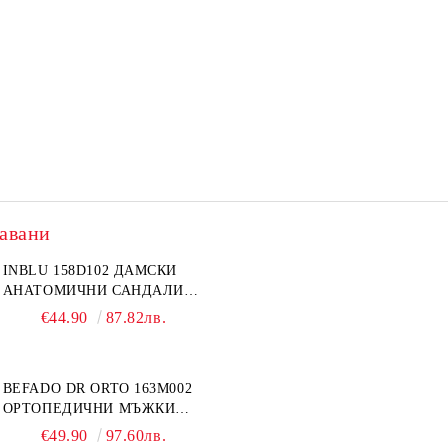
авани
INBLU 158D102 ДАМСКИ
АНАТОМИЧНИ САНДАЛИ
ОТ ЕСТЕСТВЕНА КОЖА,
€44.90
87.82лв.
БЕЖОВИ
BEFADO DR ORTO 163M002
ОРТОПЕДИЧНИ МЪЖКИ
ОБУВКИ ЗА ГИПСИРАН ИЛИ
€49.90
97.60лв.