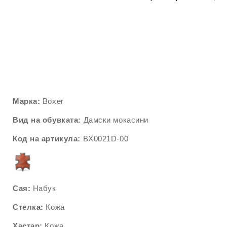
Марка:
Boxer
Вид на обувката:
Дамски мокасини
Код на артикула:
BX0021D
-00
Сая:
Набук
Стелка:
Кожа
Хастар:
Кожа