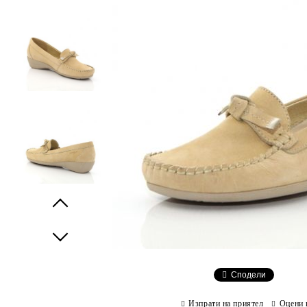
Prev
Next
Сподели
Изпрати на приятел
Оцени 