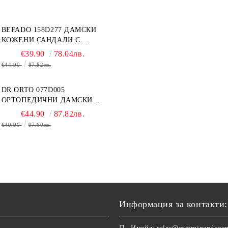
СВРЪХ ОТЕКЪЛ КРАК
BEFADO 158D277 ДАМСКИ
КОЖЕНИ САНДАЛИ С
ВЕЛКРО, БЕЛИ
€39.90
78.04лв.
€44.90
87.82лв.
DR ORTO 077D005
ОРТОПЕДИЧНИ ДАМСКИ
САНДАЛИ ЗА ОТЕКЪЛ
€44.90
87.82лв.
КРАК, БЕЖОВИ
€49.90
97.60лв.
Информация за контакти: