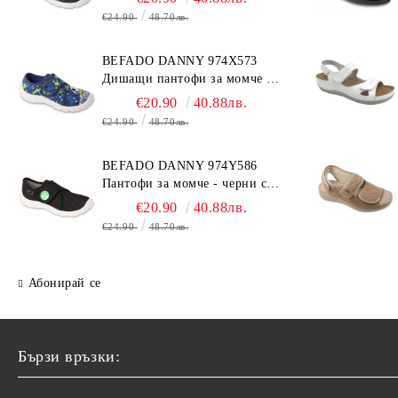
€24.90
48.70лв.
BEFADO DANNY 974X573
Дишащи пантофи за момче -
сини с топка
€20.90
40.88лв.
€24.90
48.70лв.
BEFADO DANNY 974Y586
Пантофи за момче - черни с
динозавър
€20.90
40.88лв.
€24.90
48.70лв.
Абонирай се
Бързи връзки: