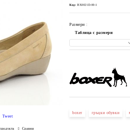
Код:
BX0021D-00-1
Размери :
Таблица с размери
Добави в желани
boxer
гръцки обувки
Tweet
продукта
Сравни