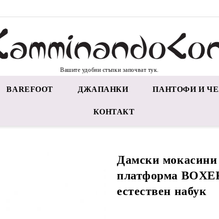
Вашите удобни стъпки започват тук.
BAREFOOT
ДЖАПАНКИ
ПАНТОФИ И ЧЕ
КОНТАКТ
Дамски мокасини 
платформа BOXER
естествен набук