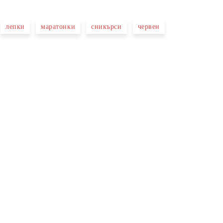
лепки
маратонки
сникърси
червен