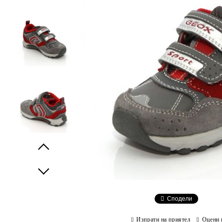
Prev
Next
Сподели
Изпрати на приятел
Оцени 