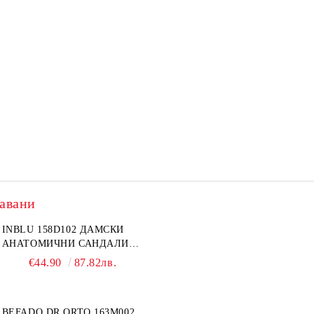
авани
INBLU 158D102 ДАМСКИ
АНАТОМИЧНИ САНДАЛИ
ОТ ЕСТЕСТВЕНА КОЖА,
€44.90
87.82лв.
БЕЖОВИ
BEFADO DR ORTO 163M002