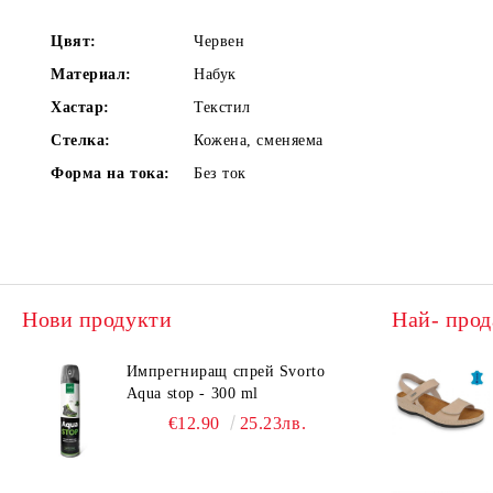
Цвят:
Червен
Материал:
Набук
Хастар:
Текстил
Стелка:
Кожена, сменяема
Форма на тока:
Без ток
Нови продукти
Най- прод
Импрегниращ спрей Svorto
Aqua stop - 300 ml
€12.90
25.23лв.