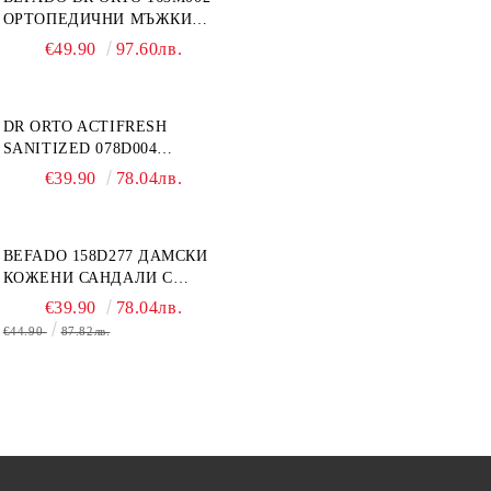
ОРТОПЕДИЧНИ МЪЖКИ
ОБУВКИ ЗА ГИПСИРАН ИЛИ
€49.90
97.60лв.
СВРЪХ ОТЕКЪЛ КРАК
DR ORTO ACTIFRESH
SANITIZED 078D004
ОРТОПЕДИЧНИ ДАМСКИ
€39.90
78.04лв.
ЧЕХЛИ ЗА МНОГО ОТЕКЪЛ
КРАК, БЕЖОВИ
BEFADO 158D277 ДАМСКИ
КОЖЕНИ САНДАЛИ С
ВЕЛКРО, БЕЛИ
€39.90
78.04лв.
€44.90
87.82лв.