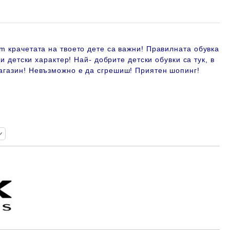
m крачетата на твоето дете са важни! Правилната обувка
ки детски характер! Най- добрите детски обувки са тук, в
агазин!
Невъзможно е да сгрешиш! Приятен шопинг!