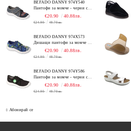
BEFADO DANNY 974Y540
Пантофи за момче - черни с
коли
€20.90
40.88лв.
€24.90
48.70лв.
BEFADO DANNY 974X573
Дишащи пантофи за момче -
сини с топка
€20.90
40.88лв.
€24.90
48.70лв.
BEFADO DANNY 974Y586
Пантофи за момче - черни с
динозавър
€20.90
40.88лв.
€24.90
48.70лв.
Абонирай се