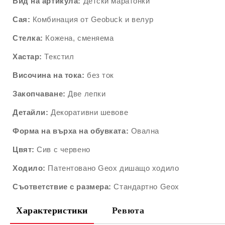
Вид на артикула:
Детски маратонки
Сая:
Комбинация от
Geobuck
и велур
Стелка:
Кожена, сменяема
Хастар:
Текстил
Височина на тока:
без ток
Закопчаване:
Две лепки
Детайли:
Декоративни шевове
Форма на върха на обувката:
Овална
Цвят:
Сив с червено
Ходило:
Патентовано Geox дишащо ходило
Съответствие с размера:
Стандартно Geox
Характеристики
Ревюта