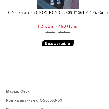
Бебешки дънки GEOX BOY C2230S T1564 F4105, Сини
€25.06
49.01лв.
€50.62
99.00лв.
Виж детайли
Марка:
Geox
Код на артикула:
GS6050B-00