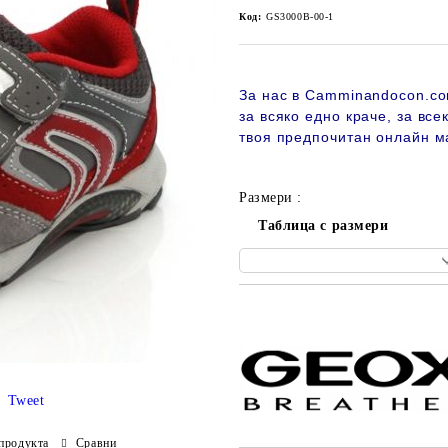
Код:
GS3000B-00-1
За нас в Camminandocon.co
за всяко едно краче, за все
твоя предпочитан онлайн м
Размери :
Таблица с размери
Добави в желани
Tweet
продукта
Сравни