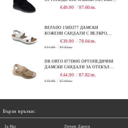
ЗА ГИПСИРАН ИЛИ СВРЪХ
€49.90
97.60лв.
ОТЕКЪЛ КРАК
BEFADO 158D277 ДАМСКИ
КОЖЕНИ САНДАЛИ С ВЕЛКРО,
БЕЛИ
€39.90
78.04лв.
€44.90
87.82лв.
DR ORTO 077D005 ОРТОПЕДИЧНИ
ДАМСКИ САНДАЛИ ЗА ОТЕКЪЛ
КРАК, БЕЖОВИ
€44.90
87.82лв.
€49.90
97.60лв.
Бързи връзки:
За Нас
Лични Данни