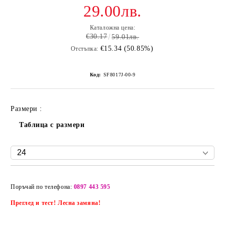
29.00лв.
Каталожна цена:
€30.17
59.01лв.
€15.34 (50.85%)
Отстъпка:
Код:
SF8017J-00-9
Размери :
Таблица с размери
Добави в желани
Поръчай по телефона:
0897 443 595
Преглед и тест! Лесна замяна!