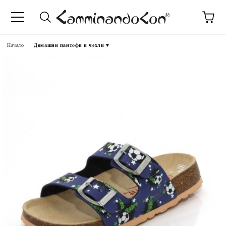
Начало
Домашни пантофи и чехли ♥