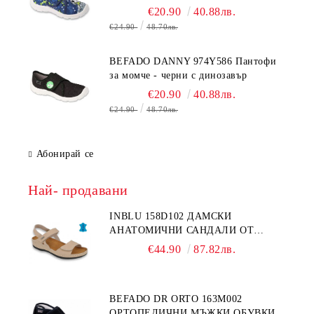
€20.90
40.88лв.
€24.90
48.70лв.
BEFADO DANNY 974Y586 Пантофи
за момче - черни с динозавър
€20.90
40.88лв.
€24.90
48.70лв.
Абонирай се
Най- продавани
INBLU 158D102 ДАМСКИ
АНАТОМИЧНИ САНДАЛИ ОТ
ЕСТЕСТВЕНА КОЖА, БЕЖОВИ
€44.90
87.82лв.
BEFADO DR ORTO 163M002
ОРТОПЕДИЧНИ МЪЖКИ ОБУВКИ