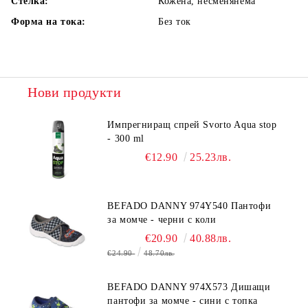
Стелка:
Кожена, несменянема
Форма на тока:
Без ток
Нови продукти
Импрегниращ спрей Svorto Aqua stop
- 300 ml
€12.90
25.23лв.
BEFADO DANNY 974Y540 Пантофи
за момче - черни с коли
€20.90
40.88лв.
€24.90
48.70лв.
BEFADO DANNY 974X573 Дишащи
пантофи за момче - сини с топка