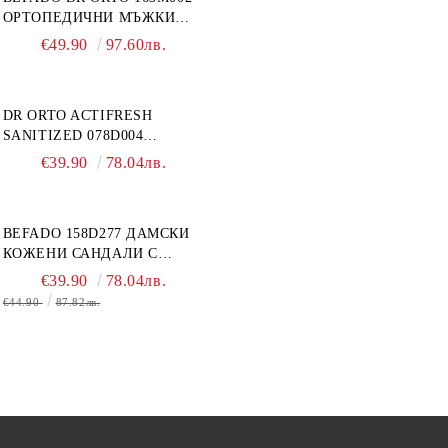
ОРТОПЕДИЧНИ МЪЖКИ
ОБУВКИ ЗА ГИПСИРАН ИЛИ
€49.90
97.60лв.
СВРЪХ ОТЕКЪЛ КРАК
DR ORTO ACTIFRESH
SANITIZED 078D004
ОРТОПЕДИЧНИ ДАМСКИ
€39.90
78.04лв.
ЧЕХЛИ ЗА МНОГО ОТЕКЪЛ
КРАК, БЕЖОВИ
BEFADO 158D277 ДАМСКИ
КОЖЕНИ САНДАЛИ С
ВЕЛКРО, БЕЛИ
€39.90
78.04лв.
€44.90
87.82лв.