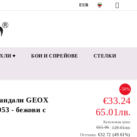
EUR
ХЛИ ♥
БОИ И СПРЕЙОВЕ
СТЕЛКИ
-50%
€33.24
сандали GEOX
53 - бежови с
65.01лв.
Каталожна цена:
€65.96
129.01лв.
€32.72 (49.61%)
Отстъпка: