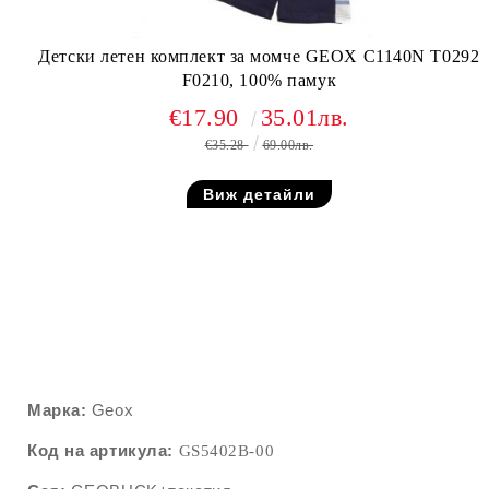
Детски летен комплект за момче GEOX C1140N T0292
F0210, 100% памук
€17.90
35.01лв.
€35.28
69.00лв.
Виж детайли
Марка:
Geox
Код на артикула:
GS5402B-00