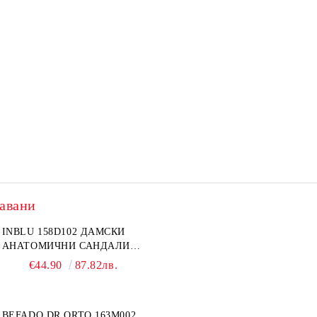
авани
INBLU 158D102 ДАМСКИ
АНАТОМИЧНИ САНДАЛИ
ОТ ЕСТЕСТВЕНА КОЖА,
€44.90
87.82лв.
БЕЖОВИ
BEFADO DR ORTO 163M002