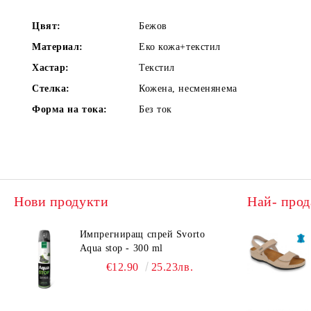
Цвят:
Бежов
Материал:
Еко кожа+текстил
Хастар:
Текстил
Стелка:
Кожена, несменянема
Форма на тока:
Без ток
Нови продукти
Най- прод
Импрегниращ спрей Svorto
Aqua stop - 300 ml
€12.90
25.23лв.