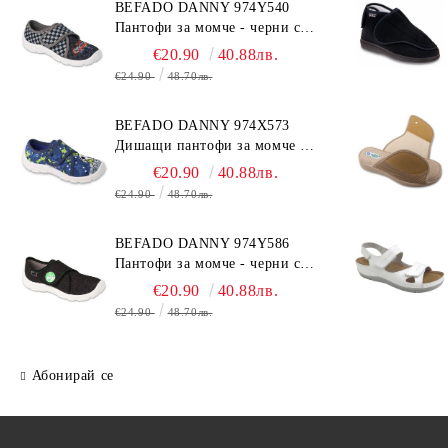
BEFADO DANNY 974Y540
Пантофи за момче - черни с
коли
€20.90
40.88лв.
€24.90
48.70лв.
BEFADO DANNY 974X573
Дишащи пантофи за момче -
сини с топка
€20.90
40.88лв.
€24.90
48.70лв.
BEFADO DANNY 974Y586
Пантофи за момче - черни с
динозавър
€20.90
40.88лв.
€24.90
48.70лв.
Абонирай се