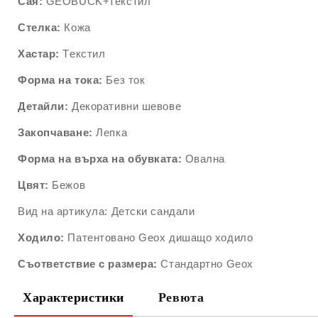
Сая:
GEOBUCK+текстил
Стелка:
Кожа
Хастар:
Tекстил
Форма на тока:
Без ток
Детайли:
Декоративни шевове
Закопчаване:
Лепка
Форма на върха на обувката:
Овална
Цвят:
Бежов
Вид на артикула: Детски сандали
Ходило:
Патентовано Geox дишащо ходило
Съответствие с размера:
Стандартно Geox
Характеристики
Ревюта