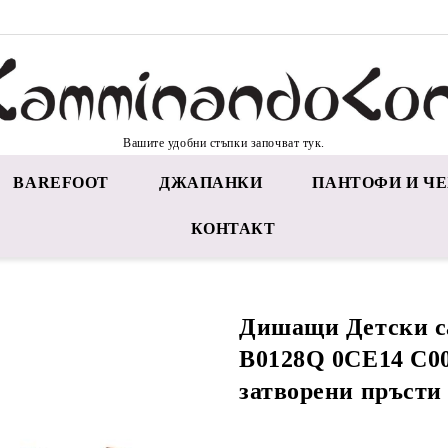
Вашите удобни стъпки започват тук.
BAREFOOT
ДЖАПАНКИ
ПАНТОФИ И ЧЕ
КОНТАКТ
Дишащи Детски 
B0128Q 0CE14 C00
затворени пръсти