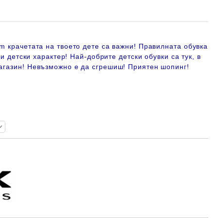
m крачетата на твоето дете са важни! Правилната обувка
ки детски характер! Най-добрите детски обувки са тук, в
агазин!
Невъзможно е да сгрешиш! Приятен шопинг!