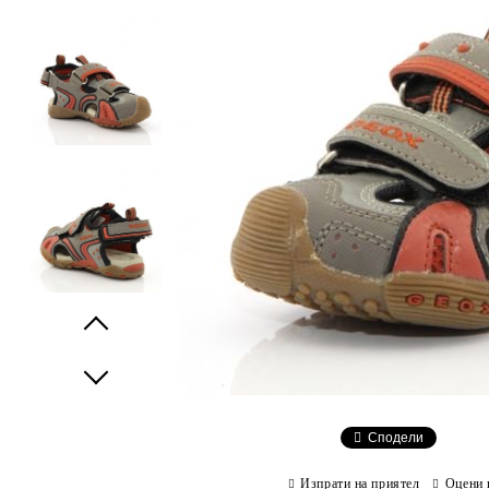
Prev
Next
Сподели
Изпрати на приятел
Оцени 