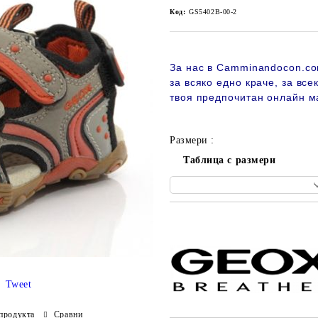
Код:
GS5402B-00-2
За нас в Camminandocon.co
за всяко едно краче, за все
твоя предпочитан онлайн м
Размери :
Таблица с размери
Добави в желани
Tweet
продукта
Сравни