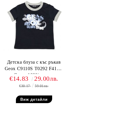
Детска блуза с къс ръкав
Geox C9110S T0292 F4100,
Синя, 100% памук
€14.83
29.00лв.
€30.17
59.01лв.
Виж детайли