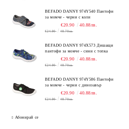
BEFADO DANNY 974Y540 Пантофи
за момче - черни с коли
€20.90
40.88лв.
€24.90
48.70лв.
BEFADO DANNY 974X573 Дишащи
пантофи за момче - сини с топка
€20.90
40.88лв.
€24.90
48.70лв.
BEFADO DANNY 974Y586 Пантофи
за момче - черни с динозавър
€20.90
40.88лв.
€24.90
48.70лв.
Абонирай се