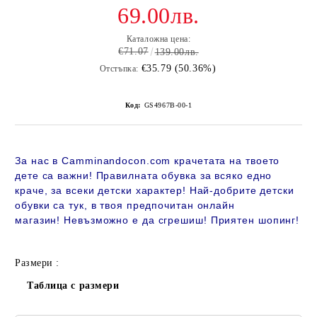
69.00лв.
Каталожна цена:
€71.07
139.00лв.
€35.79 (50.36%)
Отстъпка:
Код:
GS4967B-00-1
За нас в Camminandocon.com крачетата на твоето
дете са важни! Правилната обувка за всяко едно
краче, за всеки детски характер! Най-добрите детски
обувки са тук, в твоя предпочитан онлайн
магазин!
Невъзможно е да сгрешиш! Приятен шопинг!
Размери :
Таблица с размери