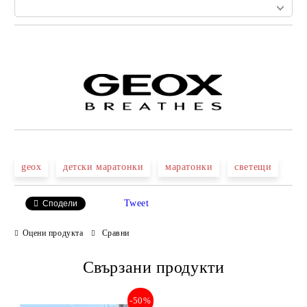
Добави в желани
geox
детски маратонки
маратонки
светещи
Tweet
Сподели
Оцени продукта
Сравни
Свързани продукти
-50%