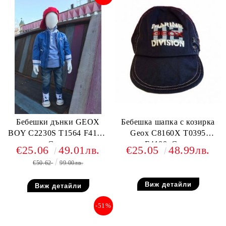
Бебешки дънки GEOX
Бебешка шапка с козирка
BOY C2230S T1564 F4105,
Geox C8160X T0395
Сини
F4100, Синя
€25.06
49.01лв.
€25.05
48.99лв.
€50.62
99.00лв.
Виж детайли
Виж детайли
-51%