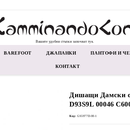
Вашите удобни стъпки започват тук.
BAREFOOT
ДЖАПАНКИ
ПАНТОФИ И ЧЕ
КОНТАКТ
Дишащи Дамски 
D93S9L 00046 C60
Код:
GS5977D-00-1