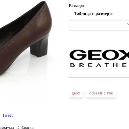
Размери :
Таблица с размери
Добави в желани
geox
обувки с ток
Tweet
продукта
Сравни