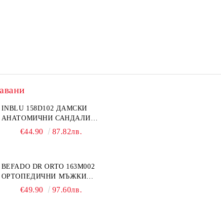
авани
INBLU 158D102 ДАМСКИ
АНАТОМИЧНИ САНДАЛИ
ОТ ЕСТЕСТВЕНА КОЖА,
€44.90
87.82лв.
БЕЖОВИ
BEFADO DR ORTO 163M002
ОРТОПЕДИЧНИ МЪЖКИ
ОБУВКИ ЗА ГИПСИРАН ИЛИ
€49.90
97.60лв.
СВРЪХ ОТЕКЪЛ КРАК