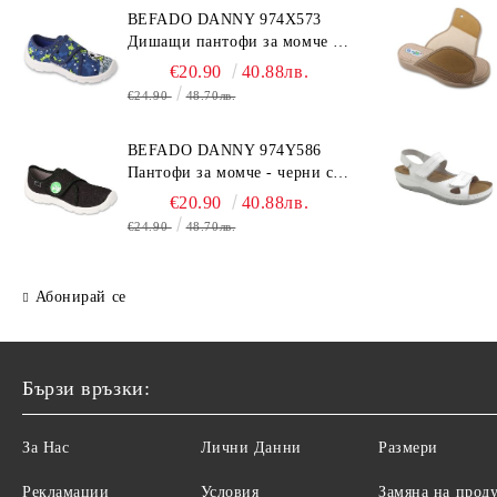
BEFADO DANNY 974X573
Дишащи пантофи за момче -
сини с топка
€20.90
40.88лв.
€24.90
48.70лв.
BEFADO DANNY 974Y586
Пантофи за момче - черни с
динозавър
€20.90
40.88лв.
€24.90
48.70лв.
Абонирай се
Бързи връзки:
За Нас
Лични Данни
Размери
Рекламации
Условия
Замяна на прод