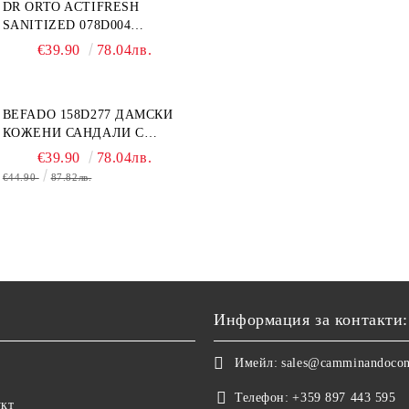
DR ORTO ACTIFRESH
SANITIZED 078D004
ОРТОПЕДИЧНИ ДАМСКИ
€39.90
78.04лв.
ЧЕХЛИ ЗА МНОГО ОТЕКЪЛ
КРАК, БЕЖОВИ
BEFADO 158D277 ДАМСКИ
КОЖЕНИ САНДАЛИ С
ВЕЛКРО, БЕЛИ
€39.90
78.04лв.
€44.90
87.82лв.
Информация за контакти:
Имейл:
sales@camminandoco
Телефон:
+359 897 443 595
укт