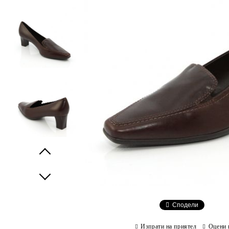
Prev
Next
Сподели
Изпрати на приятел
Оцени 