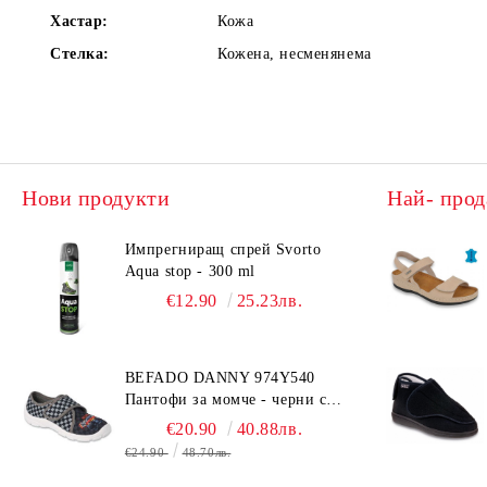
Хастар:
Кожа
Стелка:
Кожена, несменянема
Нови продукти
Най- прод
Импрегниращ спрей Svorto
Aqua stop - 300 ml
€12.90
25.23лв.
BEFADO DANNY 974Y540
Пантофи за момче - черни с
коли
€20.90
40.88лв.
€24.90
48.70лв.