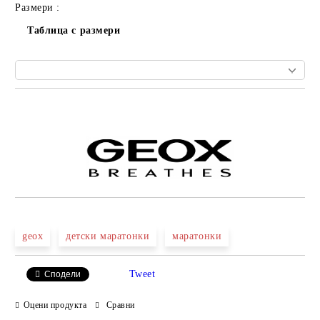
Размери :
Таблица с размери
Добави в желани
geox
детски маратонки
маратонки
Tweet
Сподели
Оцени продукта
Сравни