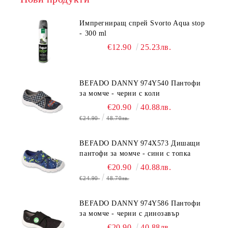
Импрегниращ спрей Svorto Aqua stop
- 300 ml
€12.90
25.23лв.
BEFADO DANNY 974Y540 Пантофи
за момче - черни с коли
€20.90
40.88лв.
€24.90
48.70лв.
BEFADO DANNY 974X573 Дишащи
пантофи за момче - сини с топка
€20.90
40.88лв.
€24.90
48.70лв.
BEFADO DANNY 974Y586 Пантофи
за момче - черни с динозавър
€20.90
40.88лв.