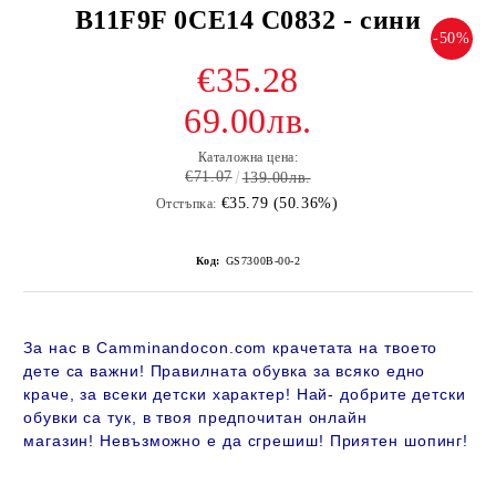
B11F9F 0CE14 C0832 - сини
-50%
€35.28
69.00лв.
Каталожна цена:
€71.07
139.00лв.
€35.79 (50.36%)
Отстъпка:
Код:
GS7300B-00-2
За нас в Camminandocon.com крачетата на твоето
дете са важни! Правилната обувка за всяко едно
краче, за всеки детски характер! Най- добрите детски
обувки са тук, в твоя предпочитан онлайн
магазин!
Невъзможно е да сгрешиш! Приятен шопинг!