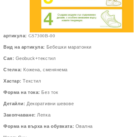
артикула:
GS7300B-00
Вид на артикула:
Бебешки маратонки
Сая:
Geobuck+текстил
Стелка:
Кожена, сменянема
Хастар:
Tекстил
Форма на тока:
Без ток
Детайли:
Декоративни шевове
Закопчаване:
Лепка
Форма на върха на обувката:
Овална