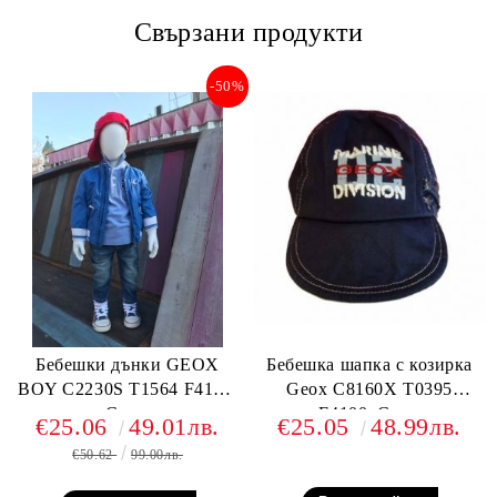
Свързани продукти
-50%
Бебешки дънки GEOX
Бебешка шапка с козирка
BOY C2230S T1564 F4105,
Geox C8160X T0395
Сини
F4100, Синя
€25.06
49.01лв.
€25.05
48.99лв.
€50.62
99.00лв.