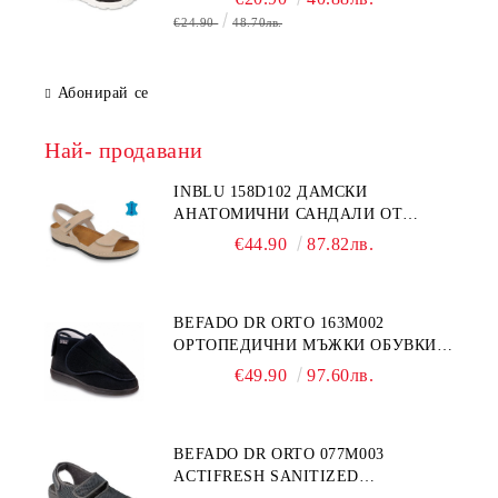
€24.90
48.70лв.
Абонирай се
Най- продавани
INBLU 158D102 ДАМСКИ
АНАТОМИЧНИ САНДАЛИ ОТ
ЕСТЕСТВЕНА КОЖА, БЕЖОВИ
€44.90
87.82лв.
BEFADO DR ORTO 163M002
ОРТОПЕДИЧНИ МЪЖКИ ОБУВКИ
ЗА ГИПСИРАН ИЛИ СВРЪХ
€49.90
97.60лв.
ОТЕКЪЛ КРАК
BEFADO DR ORTO 077M003
ACTIFRESH SANITIZED