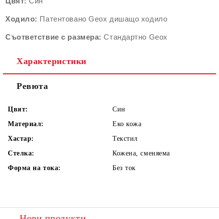
Цвят:
Син
Ходило:
Патентовано Geox дишащо ходило
Съответствие с размера:
Стандартно Geox
Характеристики
Ревюта
Цвят:
Син
Материал:
Еко кожа
Хастар:
Текстил
Стелка:
Кожена, сменяема
Форма на тока:
Без ток
Нови продукти