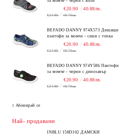
за момче - черни с коли
€20.90
40.88лв.
€24.90
48.70лв.
BEFADO DANNY 974X573 Дишащи
пантофи за момче - сини с топка
€20.90
40.88лв.
€24.90
48.70лв.
BEFADO DANNY 974Y586 Пантофи
за момче - черни с динозавър
€20.90
40.88лв.
€24.90
48.70лв.
Абонирай се
Най- продавани
INBLU 158D102 ДАМСКИ