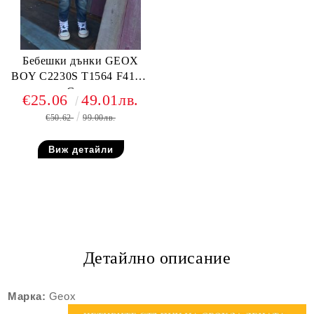
Бебешки дънки GEOX
BOY C2230S T1564 F4105,
Сини
€25.06
49.01лв.
€50.62
99.00лв.
Виж детайли
Детайлно описание
Марка:
Geox