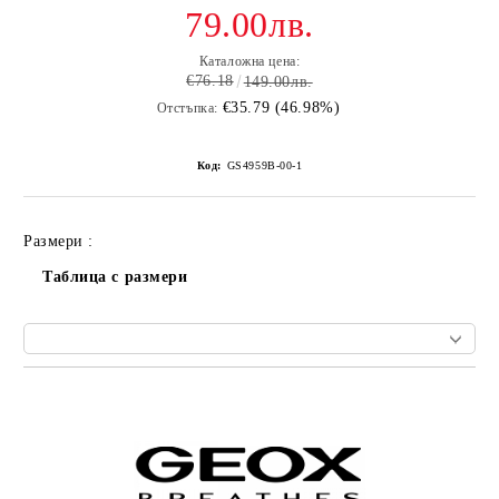
79.00лв.
Каталожна цена:
€76.18
149.00лв.
€35.79 (46.98%)
Отстъпка:
Код:
GS4959B-00-1
Размери :
Таблица с размери
Добави в желани