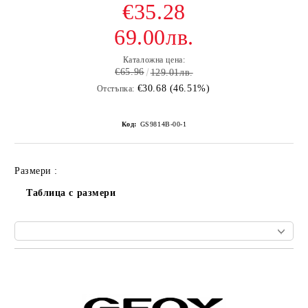
€35.28
69.00лв.
Каталожна цена:
€65.96
129.01лв.
€30.68 (46.51%)
Отстъпка:
Код:
GS9814B-00-1
Размери :
Таблица с размери
Добави в желани