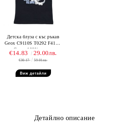
Детска блуза с къс ръкав
Geox C9110S T0292 F4100,
Синя, 100% памук
€14.83
29.00лв.
€30.17
59.01лв.
Виж детайли
Детайлно описание