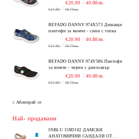
€20.90
40.88лв.
€24.90
48.70лв.
BEFADO DANNY 974X573 Дишащи
пантофи за момче - сини с топка
€20.90
40.88лв.
€24.90
48.70лв.
BEFADO DANNY 974Y586 Пантофи
за момче - черни с динозавър
€20.90
40.88лв.
€24.90
48.70лв.
Абонирай се
Най- продавани
INBLU 158D102 ДАМСКИ
АНАТОМИЧНИ САНДАЛИ ОТ