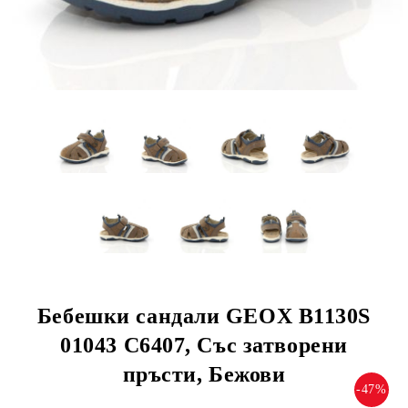
Бебешки сандали GEOX B1130S
01043 C6407, Със затворени
пръсти, Бежови
-47%