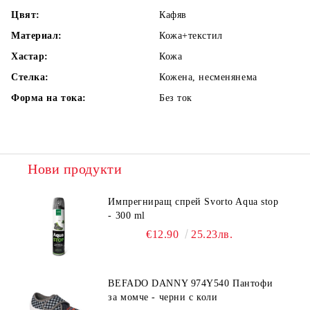
Цвят:
Кафяв
Материал:
Кожа+текстил
Хастар:
Кожа
Стелка:
Кожена, несменянема
Форма на тока:
Без ток
Нови продукти
Импрегниращ спрей Svorto Aqua stop
- 300 ml
€12.90
25.23лв.
BEFADO DANNY 974Y540 Пантофи
за момче - черни с коли