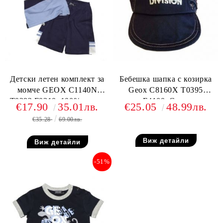
Детски летен комплект за
Бебешка шапка с козирка
момче GEOX C1140N
Geox C8160X T0395
T0292 F0210, 100% памук
F4100, Синя
€17.90
35.01лв.
€25.05
48.99лв.
€35.28
69.00лв.
Виж детайли
Виж детайли
-51%