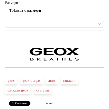
Размери :
Таблица с размери
Добави в желани
geox
geox burgas
лято
сандали
сандали geox
светещи
Tweet
Сподели