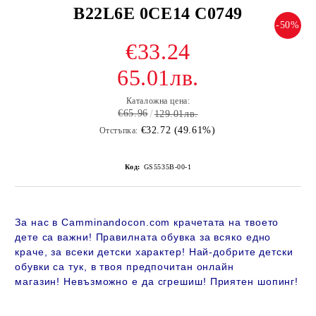
B22L6E 0CE14 C0749
-50%
€33.24
65.01лв.
Каталожна цена:
€65.96
129.01лв.
€32.72 (49.61%)
Отстъпка:
Код:
GS5535B-00-1
За нас в Camminandocon.com крачетата на твоето
дете са важни! Правилната обувка за всяко едно
краче, за всеки детски характер! Най-добрите детски
обувки са тук, в твоя предпочитан онлайн
магазин!
Невъзможно е да сгрешиш! Приятен шопинг!