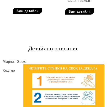
€30.17
59.01лв.
Виж детайли
Виж детайли
Детайлно описание
Марка:
Geox
Код на