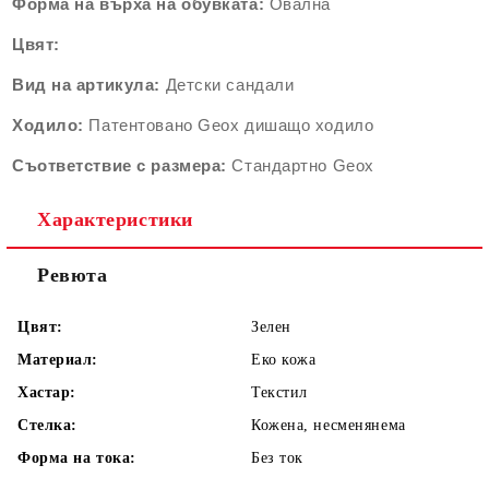
Форма на върха на обувката:
Овална
Цвят:
Вид на артикула:
Детски сандали
Ходило:
Патентовано Geox дишащо ходило
Съответствие с размера:
Стандартно Geox
Характеристики
Ревюта
Цвят:
Зелен
Материал:
Еко кожа
Хастар:
Текстил
Стелка:
Кожена, несменянема
Форма на тока:
Без ток