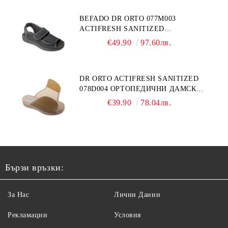
BEFADO DR ORTO 077M003
ACTIFRESH SANITIZED
ОРТОПЕДИЧНИ САНДАЛИ ЗА
€49.90
97.60лв.
ОТЕКЪЛ КРАК, СИВИ
DR ORTO ACTIFRESH SANITIZED
078D004 ОРТОПЕДИЧНИ ДАМСКИ
ЧЕХЛИ ЗА МНОГО ОТЕКЪЛ КРАК,
€39.90
78.04лв.
БЕЖОВИ
Бързи връзки:
За Нас
Лични Данни
Рекламации
Условия