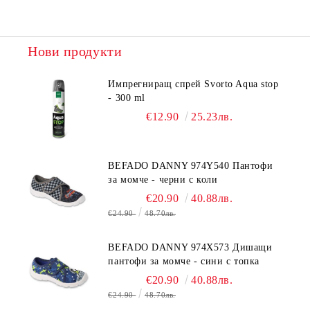
Нови продукти
Импрегниращ спрей Svorto Aqua stop
- 300 ml
€12.90
25.23лв.
BEFADO DANNY 974Y540 Пантофи
за момче - черни с коли
€20.90
40.88лв.
€24.90
48.70лв.
BEFADO DANNY 974X573 Дишащи
пантофи за момче - сини с топка
€20.90
40.88лв.
€24.90
48.70лв.