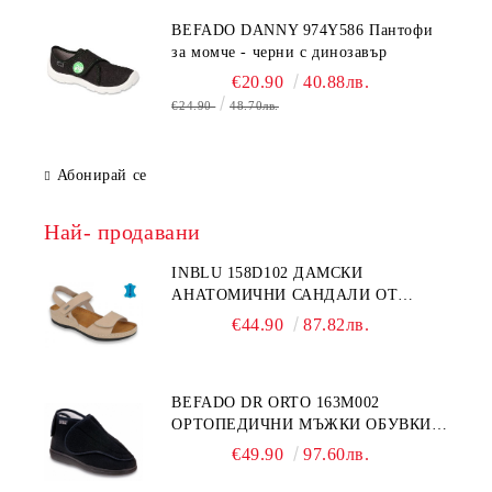
BEFADO DANNY 974Y586 Пантофи
за момче - черни с динозавър
€20.90
40.88лв.
€24.90
48.70лв.
Абонирай се
Най- продавани
INBLU 158D102 ДАМСКИ
АНАТОМИЧНИ САНДАЛИ ОТ
ЕСТЕСТВЕНА КОЖА, БЕЖОВИ
€44.90
87.82лв.
BEFADO DR ORTO 163M002
ОРТОПЕДИЧНИ МЪЖКИ ОБУВКИ
ЗА ГИПСИРАН ИЛИ СВРЪХ
€49.90
97.60лв.
ОТЕКЪЛ КРАК