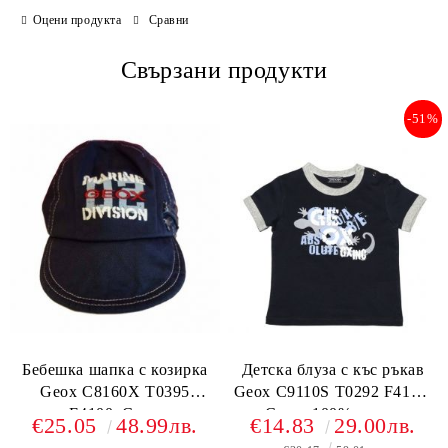
Оцени продукта
Сравни
Свързани продукти
-51%
Бебешка шапка с козирка
Детска блуза с къс ръкав
Geox C8160X T0395
Geox C9110S T0292 F4100,
F4100, Синя
Синя, 100% памук
€25.05
48.99лв.
€14.83
29.00лв.