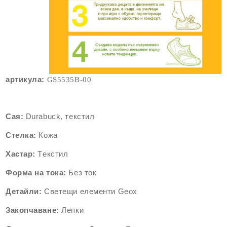
артикула:
GS5535
B-00
Сая:
Durabuck, текстил
Стелка:
Кожа
Хастар:
Tекстил
Форма на тока:
Без ток
Детайли:
Светещи елементи
Geox
Закопчаване:
Лепки