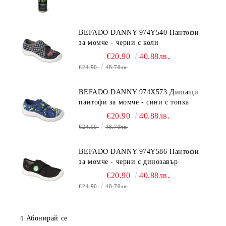
BEFADO DANNY 974Y540 Пантофи
за момче - черни с коли
€20.90
40.88лв.
€24.90
48.70лв.
BEFADO DANNY 974X573 Дишащи
пантофи за момче - сини с топка
€20.90
40.88лв.
€24.90
48.70лв.
BEFADO DANNY 974Y586 Пантофи
за момче - черни с динозавър
€20.90
40.88лв.
€24.90
48.70лв.
Абонирай се