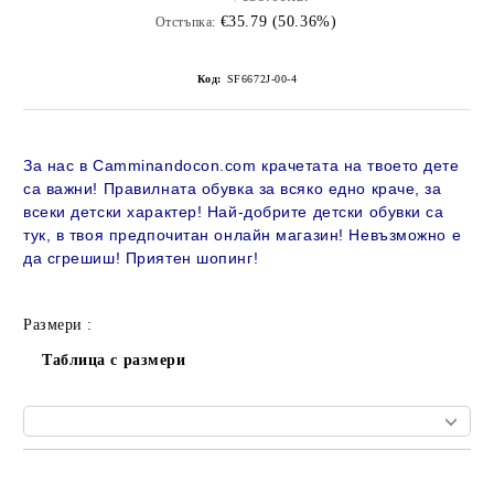
€35.79 (50.36%)
Отстъпка:
Код:
SF6672J-00-4
За нас в Camminandocon.com крачетата на твоето дете
са важни! Правилната обувка за всяко едно краче, за
всеки детски характер! Най-добрите детски обувки са
тук, в твоя предпочитан онлайн магазин!
Невъзможно е
да сгрешиш! Приятен шопинг!
Размери :
Таблица с размери
Добави в желани