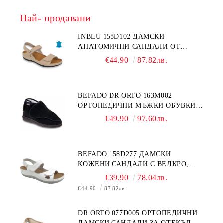
Най- продавани
INBLU 158D102 ДАМСКИ
АНАТОМИЧНИ САНДАЛИ ОТ
ЕСТЕСТВЕНА КОЖА, БЕЖОВИ
€44.90
87.82лв.
BEFADO DR ORTO 163M002
ОРТОПЕДИЧНИ МЪЖКИ ОБУВКИ
ЗА ГИПСИРАН ИЛИ СВРЪХ
€49.90
97.60лв.
ОТЕКЪЛ КРАК
BEFADO 158D277 ДАМСКИ
КОЖЕНИ САНДАЛИ С ВЕЛКРО,
БЕЛИ
€39.90
78.04лв.
€44.90
87.82лв.
DR ORTO 077D005 ОРТОПЕДИЧНИ
ДАМСКИ САНДАЛИ ЗА ОТЕКЪЛ