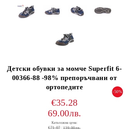
Детски обувки за момче Superfit 6-
00366-88 -98% препоръчвани от
ортопедите
-50%
€35.28
69.00лв.
Каталожна цена:
€71.07
139.00лв.